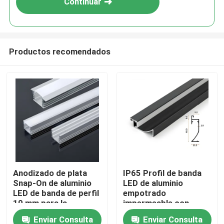
Continuar
Productos recomendados
Inicio
Anodizado de plata
IP65 Profil de banda
Snap-On de aluminio
LED de aluminio
Productos
LED de banda de perfil
empotrado
10 mm para la
impermeable con
iluminación de
cubierta de difusor
Enviar Consulta
Enviar Consulta
Sobre nosotros
gabinetes