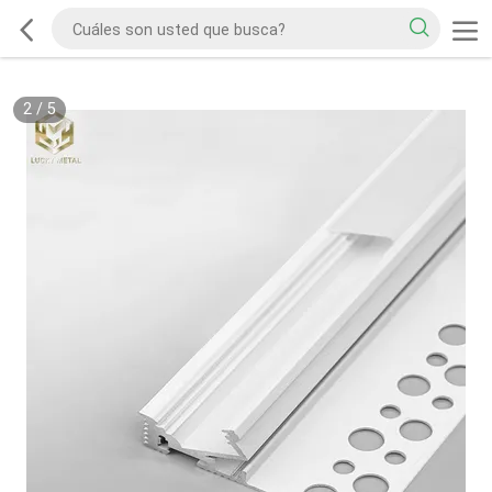
2
/
5