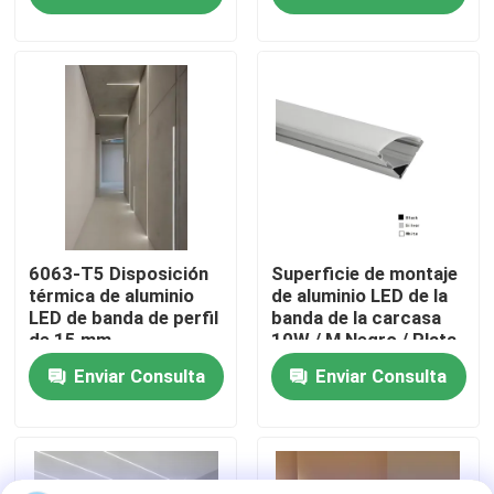
Visita a la fábrica
Control de Calidad
Contacto
noticias
6063-T5 Disposición
Superficie de montaje
térmica de aluminio
de aluminio LED de la
LED de banda de perfil
banda de la carcasa
de 15 mm
10W / M Negro / Plata
Todos los casos
para uso comercial
Enviar Consulta
Enviar Consulta
Solicitar una cotización
perfiles de aluminio para las ventanas y las puertas