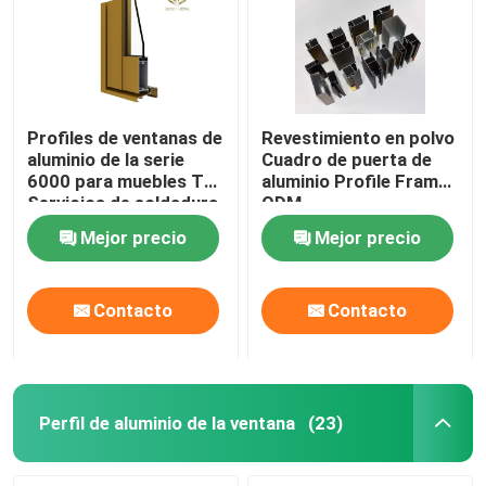
Manillas de gabinete de aluminio
Perfiles de aluminio del ajuste del borde
Profiles de ventanas de
Revestimiento en polvo
aluminio de la serie
Cuadro de puerta de
6000 para muebles T5
aluminio Profile Frame
Accesorios de cristal
Servicios de soldadura
ODM
de perforación de
Mejor precio
Mejor precio
temperación de
curvatura fabricados
en Vietnam Fac
Contacto
Contacto
Perfil de aluminio de la ventana
(23)