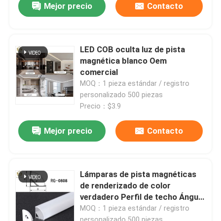
Mejor precio
Contacto
LED COB oculta luz de pista
magnética blanco Oem
comercial
MOQ：1 pieza estándar / registro
personalizado 500 piezas
Precio：$3.9
Mejor precio
Contacto
Lámparas de pista magnéticas
de renderizado de color
verdadero Perfil de techo Ángulo
de inclinación ajustable
MOQ：1 pieza estándar / registro
personalizado 500 piezas