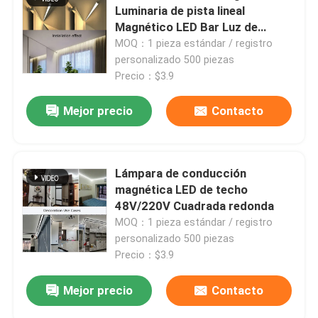
Luminaria de pista lineal
Magnético LED Bar Luz de
Visita a la fábrica
interior
MOQ：1 pieza estándar / registro
personalizado 500 piezas
Precio：$3.9
Control de Calidad
Mejor precio
Contacto
Contacto
Lámpara de conducción
noticias
magnética LED de techo
48V/220V Cuadrada redonda
Todos los casos
MOQ：1 pieza estándar / registro
personalizado 500 piezas
Precio：$3.9
Solicitar una cotización
Mejor precio
Contacto
perfiles de aluminio para las ventanas y las puertas