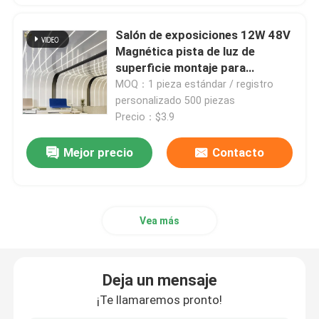
Salón de exposiciones 12W 48V
Perfil de aluminio de la ventana
Magnética pista de luz de
superficie montaje para
perfiles de aluminio de la protuberancia
interiores
MOQ：1 pieza estándar / registro
personalizado 500 piezas
Precio：$3.9
Cuadro de la puerta del armario de aluminio
Mejor precio
Contacto
Techo de aluminio
Valla de vidrio de aluminio
Vea más
Perfil de la banda de aluminio LED
Deja un mensaje
¡Te llamaremos pronto!
Perfil de las faldas de aluminio