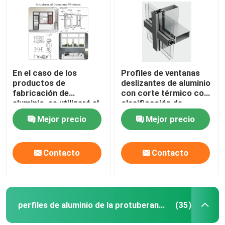
En el caso de los
Profiles de ventanas
productos de
deslizantes de aluminio
fabricación de
con corte térmico con
aluminio, se utilizará el
clasificación de
método de producción
impermeabilidad IP65
Mejor precio
Mejor precio
de aluminio.
Contacto
Contacto
perfiles de aluminio de la protuberancia
(35)