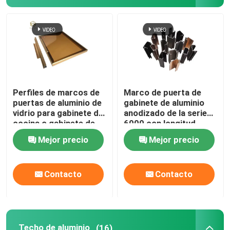
Perfiles de marcos de
Marco de puerta de
puertas de aluminio de
gabinete de aluminio
vidrio para gabinete de
anodizado de la serie
cocina o gabinete de
6000 con longitud
vino
personalizada para
Mejor precio
Mejor precio
gabinetes de cocina
Contacto
Contacto
Techo de aluminio
(16)