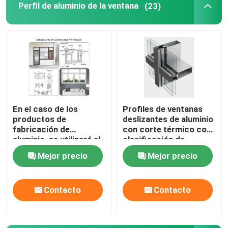
Perfil de aluminio de la ventana
(23)
Escalera telescópica de aluminio
Profile de aluminio de esquina
Tubo de aluminio del tubo
En el caso de los
Profiles de ventanas
productos de
deslizantes de aluminio
Fabricantes de puertas y ventanas de aluminio
fabricación de
con corte térmico con
aluminio, se utilizará el
clasificación de
método de producción
impermeabilidad IP65
Perfil de ranura de aluminio en T
Mejor precio
Mejor precio
de aluminio.
Luz de pista magnética led
Contacto
Contacto
Piezas de aluminio CNC