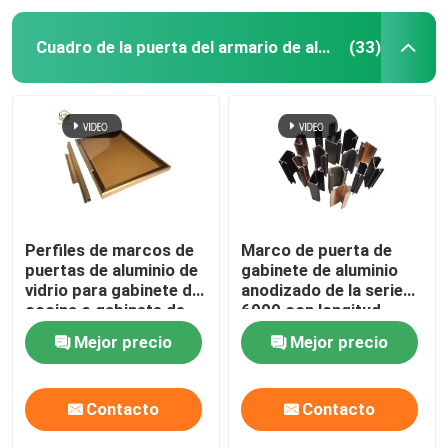
Cuadro de la puerta del armario de aluminio
(33)
Perfiles de marcos de
Marco de puerta de
puertas de aluminio de
gabinete de aluminio
vidrio para gabinete de
anodizado de la serie
cocina o gabinete de
6000 con longitud
vino
personalizada para
Mejor precio
Mejor precio
gabinetes de cocina
Contacto
Contacto