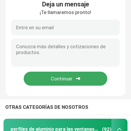
Deja un mensaje
¡Te llamaremos pronto!
Visita a la fábrica
Control de Calidad
Contacto
noticias
Todos los casos
OTRAS CATEGORÍAS DE NOSOTROS
Solicitar una cotización
perfiles de aluminio para las ventanas y las puertas
perfiles de aluminio para las ventanas y las puertas
(92)