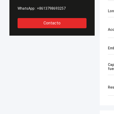
WhatsApp :
+8613798693257
Lon
Contacto
Acc
Emb
Cap
fue
Res