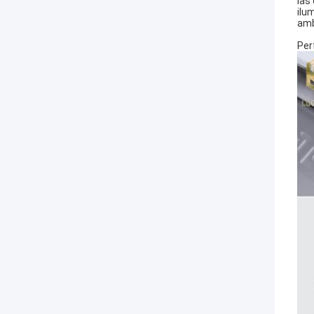
las
ilu
amb
Per