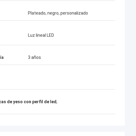
Plateado, negro, personalizado
Luz lineal LED
ía
3 años
cas de yeso con perfil de led
,