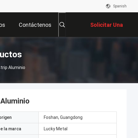
Spanish
os
Contáctenos
Solicitar Una
Cotización
ductos
trip Aluminio
 Aluminio
origen
Foshan, Guangdong
e la marca
Lucky Metal