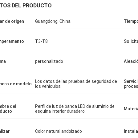
TOS DEL PRODUCTO
ar de origen
Guangdong, China
Tiempo
mperamento
T3-T8
Solicit
rma
personalizado
Aleaci
Los datos de las pruebas de seguridad de
Servic
ero de modelo
los vehículos
proce
bre del
Perfil de luz de banda LED de aluminio de
Materi
ducto
esquina interior duradero
alizar
Color natural andoizado
Instal