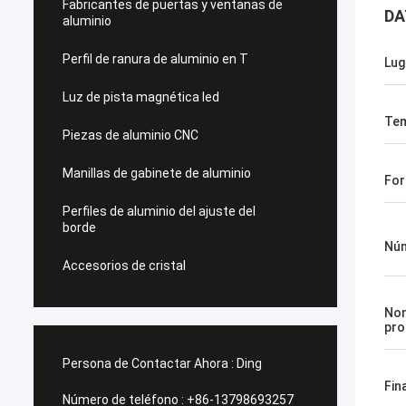
Fabricantes de puertas y ventanas de
DA
aluminio
Perfil de ranura de aluminio en T
Lug
Luz de pista magnética led
Te
Piezas de aluminio CNC
Manillas de gabinete de aluminio
Fo
Perfiles de aluminio del ajuste del
borde
Núm
Accesorios de cristal
Nom
pro
Persona de Contactar Ahora :
Ding
Fin
Número de teléfono :
+86-13798693257