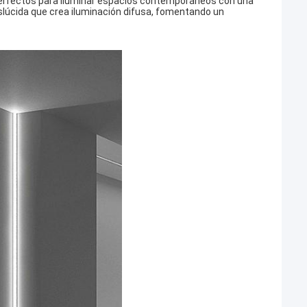
 perfectos para iluminar espacios contemporáneos con una
nslúcida que crea iluminación difusa, fomentando un