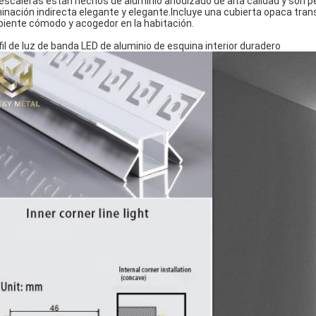
 escaleras están hechos de aluminio anodizado de alta calidad y son
minación indirecta elegante y elegante.Incluye una cubierta opaca tra
iente cómodo y acogedor en la habitación.
fil de luz de banda LED de aluminio de esquina interior duradero