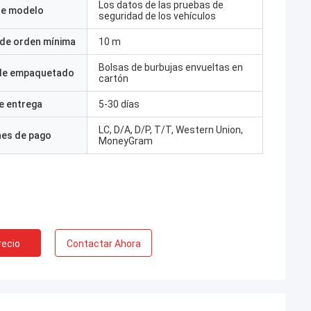
Los datos de las pruebas de
e modelo
seguridad de los vehículos
 de orden mínima
10 m
Bolsas de burbujas envueltas en
 de empaquetado
cartón
e entrega
5-30 días
LC, D/A, D/P, T/T, Western Union,
nes de pago
MoneyGram
recio
Contactar Ahora