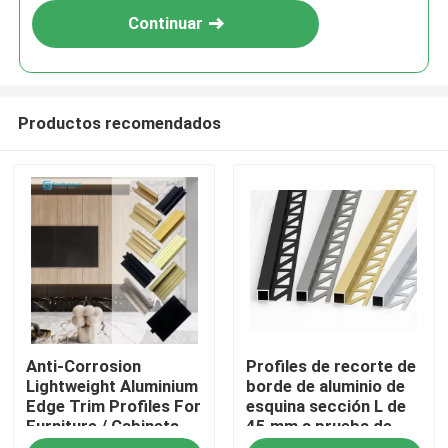
Continuar
Productos recomendados
Inicio
Anti-Corrosion
Profiles de recorte de
Productos
Lightweight Aluminium
borde de aluminio de
Edge Trim Profiles For
esquina sección L de
Furniture / Cabinets
45 mm a prueba de
Sobre nosotros
polvo