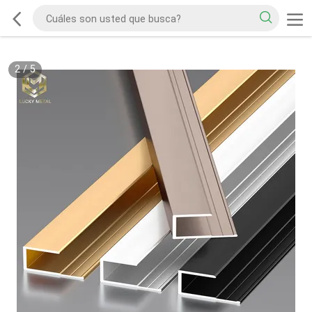
2
/
5