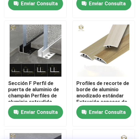
Enviar Consulta
Enviar Consulta
Visita a la fábrica
Control de Calidad
Contacto
noticias
Sección F Perfil de
Profiles de recorte de
puerta de aluminio de
borde de aluminio
champán Perfiles de
anodizado estándar
Todos los casos
aluminio extrudido
Extrusión espesor de
estándar
1 mm
Enviar Consulta
Enviar Consulta
Solicitar una cotización
perfiles de aluminio para las ventanas y las puertas