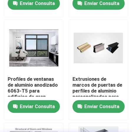
Enviar Consulta
Enviar Consulta
Visita a la fábrica
Control de Calidad
Contacto
noticias
Profiles de ventanas
Extrusiones de
de aluminio anodizado
marcos de puertas de
6063-T5 para
perfiles de aluminio
Todos los casos
edificios de gran
personalizados para
altura
ventanas corredizas
Enviar Consulta
Enviar Consulta
Solicitar una cotización
perfiles de aluminio para las ventanas y las puertas