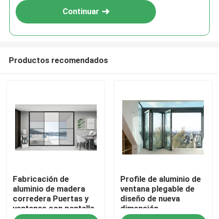
Continuar
Productos recomendados
Inicio
Fabricación de
Profile de aluminio de
Productos
aluminio de madera
ventana plegable de
corredera Puertas y
diseño de nueva
ventanas con pantalla
dimensión
Sobre nosotros
a prueba de polvo