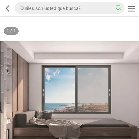
1
/
1