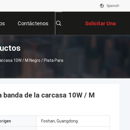
Spanish
os
Contáctenos
Solicitar Una
ductos
Cotización
arcasa 10W / M Negro / Plata Para
la banda de la carcasa 10W / M
origen
Foshan, Guangdong