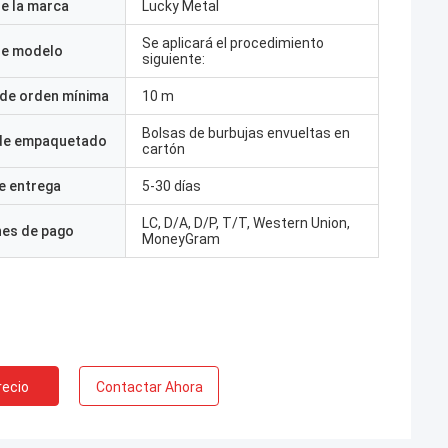
e la marca
Lucky Metal
Se aplicará el procedimiento
e modelo
siguiente:
 de orden mínima
10 m
Bolsas de burbujas envueltas en
 de empaquetado
cartón
e entrega
5-30 días
LC, D/A, D/P, T/T, Western Union,
nes de pago
MoneyGram
recio
Contactar Ahora