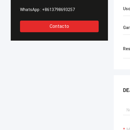
Us
WhatsApp :
+8613798693257
Contacto
Gar
Res
DE