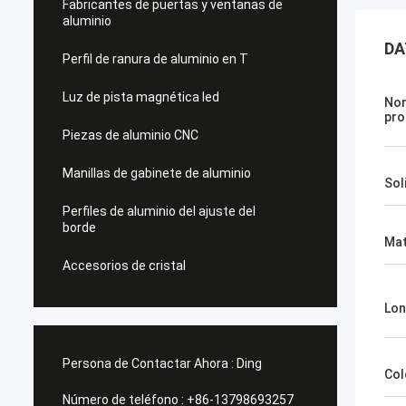
Fabricantes de puertas y ventanas de
aluminio
DA
Perfil de ranura de aluminio en T
Luz de pista magnética led
Nom
pro
Piezas de aluminio CNC
Manillas de gabinete de aluminio
Sol
Perfiles de aluminio del ajuste del
borde
Mat
Accesorios de cristal
Lon
Persona de Contactar Ahora :
Ding
Col
Número de teléfono :
+86-13798693257