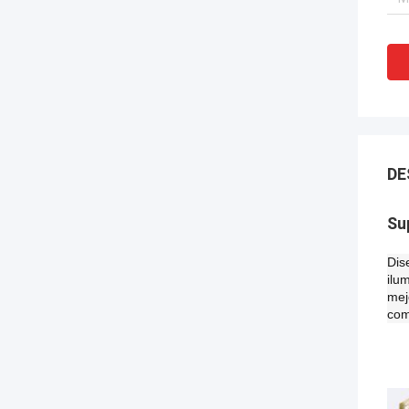
DE
Su
Dis
ilu
mej
com