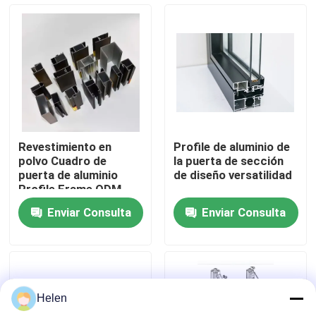
en Vietnam Fac
Visita a la fábrica
Control de Calidad
Contacto
Revestimiento en
Profile de aluminio de
polvo Cuadro de
la puerta de sección
noticias
puerta de aluminio
de diseño versatilidad
Profile Frame ODM
Enviar Consulta
Enviar Consulta
Todos los casos
Solicitar una cotización
Helen
perfiles de aluminio para las ventanas y las puertas