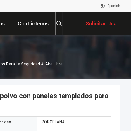
Spanish
os
Contáctenos
Solicitar Una
Cotización
s Para La Seguridad Al Aire Libre
n polvo con paneles templados para
origen
PORCELANA