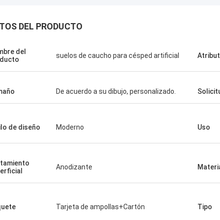
TOS DEL PRODUCTO
bre del
suelos de caucho para césped artificial
Atribu
ducto
maño
De acuerdo a su dibujo, personalizado.
Solicit
ilo de diseño
Moderno
Uso
tamiento
Anodizante
Materi
erficial
uete
Tarjeta de ampollas+Cartón
Tipo