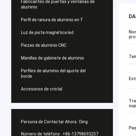
Fabricantes de puertas y ventanas de
aluminio
DA
Perfil de ranura de aluminio en T
Nom
Luz de pista magnética led
pro
Piezas de aluminio CNC
Ta
Manillas de gabinete de aluminio
Perfiles de aluminio del ajuste del
borde
Est
Accesorios de cristal
Tra
sup
Persona de Contactar Ahora :
Ding
Paq
Número de teléfono :
+86-13798693257