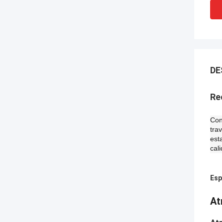
DE
Re
Con
tra
est
cal
Esp
At