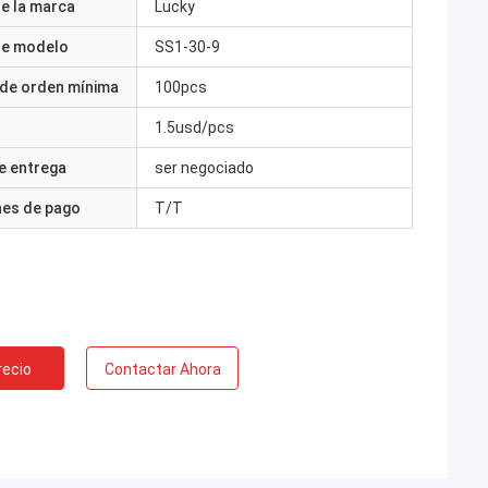
e la marca
Lucky
e modelo
SS1-30-9
 de orden mínima
100pcs
1.5usd/pcs
e entrega
ser negociado
nes de pago
T/T
recio
Contactar Ahora