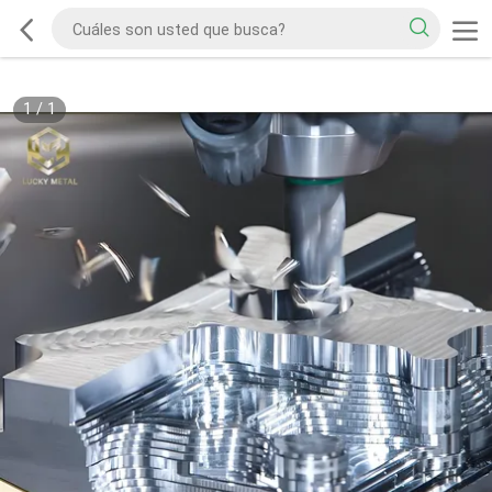
1
/
1