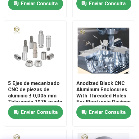
Enviar Consulta
Enviar Consulta
Automotive
Visita a la fábrica
Control de Calidad
Contacto
noticias
5 Ejes de mecanizado
Anodized Black CNC
CNC de piezas de
Aluminum Enclosures
aluminio ± 0,005 mm
With Threaded Holes
Todos los casos
Tolerancia 7075 grado
For Electronic Devices
aeroespacial
Enviar Consulta
Enviar Consulta
Solicitar una cotización
perfiles de aluminio para las ventanas y las puertas