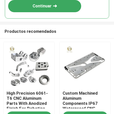
Continuar
Productos recomendados
Inicio
High Precision 6061-
Custom Machined
Productos
T6 CNC Aluminum
Aluminum
Parts With Anodized
Components IP67
Finish For Robotics
Waterproof CNC
Sobre nosotros
Service For