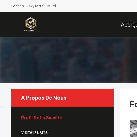
Foshan Lucky Metal Co.,ltd
Aperç
A Propos De Nous
F
Profil De La Société
Visite D'usine