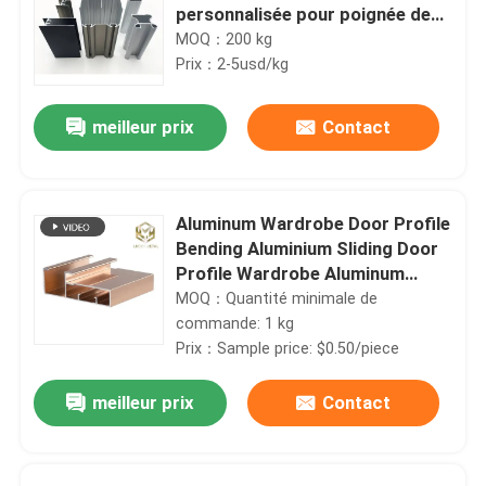
personnalisée pour poignée de
meuble de cuisine et portes de
MOQ：200 kg
garde-robe
Prix：2-5usd/kg
meilleur prix
Contact
Aluminum Wardrobe Door Profile
Bending Aluminium Sliding Door
Profile Wardrobe Aluminum
Wardrobe Profile
MOQ：Quantité minimale de
commande: 1 kg
Prix：Sample price: $0.50/piece
meilleur prix
Contact