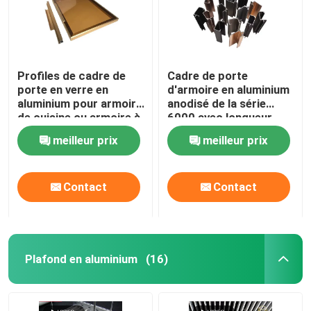
Profiles de cadre de
Cadre de porte
porte en verre en
d'armoire en aluminium
aluminium pour armoire
anodisé de la série
de cuisine ou armoire à
6000 avec longueur
vin
personnalisée pour
meilleur prix
meilleur prix
armoires de cuisine
Contact
Contact
Plafond en aluminium
(16)