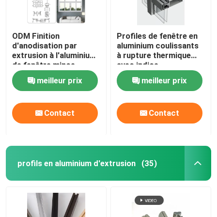
Poignées d'armoire en aluminium
ODM Finition
Profiles de fenêtre en
d'anodisation par
aluminium coulissants
Profils en aluminium d'équilibre de bord
extrusion à l'aluminium
à rupture thermique
de fenêtre mince
avec indice
d'étanchéité IP65
meilleur prix
meilleur prix
Accessoires en verre
Contact
Contact
profils en aluminium d'extrusion
(35)