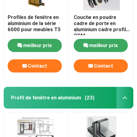
Échelle télescopique en aluminium
Profiles de fenêtre en
Couche en poudre
aluminium de la série
cadre de porte en
6000 pour meubles T5
aluminium cadre profilé
Profil d'aluminium de coin
ODM
meilleur prix
meilleur prix
Tuyau en aluminium de tube
Contact
Contact
Fabricants de portes et fenêtres en aluminium
Profil de fente en aluminium en T
Profil de fenêtre en aluminium
(23)
Éclairage sur rail magnétique à DEL
Pièces en aluminium CNC