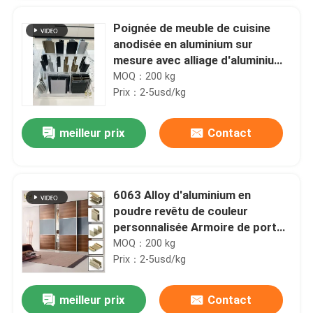
Poignée de meuble de cuisine
anodisée en aluminium sur
mesure avec alliage d'aluminium
6063 et test de contrôle qualité
MOQ：200 kg
à 100%
Prix：2-5usd/kg
meilleur prix
Contact
6063 Alloy d'aluminium en
poudre revêtu de couleur
personnalisée Armoire de porte
cadre profilé en aluminium
MOQ：200 kg
Prix：2-5usd/kg
meilleur prix
Contact