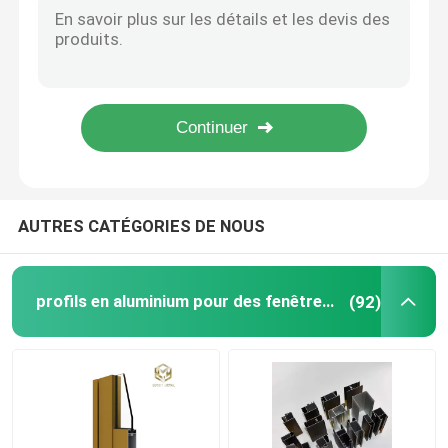
Ronde 6063 6061 Tubes en aluminium Téléscopique sur mesure
Profil de fenêtre en aluminium
8 mm de bande d'aluminium à LED Profil de piste surface imperméable montée
Profil d'aluminium à bande LED de 10 mm pour les solutions d'éclairage
profils en aluminium d'extrusion
Profil de bande de plâtre d'aluminium à LED extrudé pour l'éclairage moderne 16 mm
Profil de bande LED en aluminium à coin extrudé OEM 12 mm 17 mm
Cadre de porte d'armoire en aluminium
AUTRES CATÉGORIES DE NOUS
Plafond en aluminium
profils en aluminium pour des fenêtres et des portes
(92)
Clôture en verre en aluminium
Profil de bande LED en aluminium
Profil de la jupe en aluminium