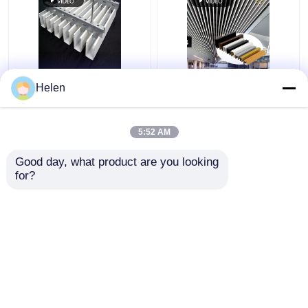
Tissus en aluminium,
Profilé de plafond
Helen
résistant au feu et
carré en aluminium,
absorbant le son,
grain de bois, design
légers, en forme de TU,
moderne et simple,
5:52 AM
pour bureaux et
finition peinture en
meilleur prix
meilleur prix
commerces
aérosol, plafond
Good day, what product are you looking 
grillagé insonorisé pour
for?
aéroports et centres
Contact
Contact
commerciaux
Regardez plus
Aperçu
Au sujet de
Contactez-
Desktop