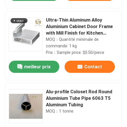
Ultra-Thin Aluminum Alloy
Aluminium Cabinet Door Frame
with Mill Finish for Kitchen
Cabinets
MOQ：Quantité minimale de
commande: 1 kg
Prix：Sample price: $0.50/piece
meilleur prix
Contact
Aperçu
Alu-profile Coloset Rod Round
Aluminium Tube Pipe 6063 T5
Aluminum Tubing
Produits
MOQ：1 tonne
A propos de nous