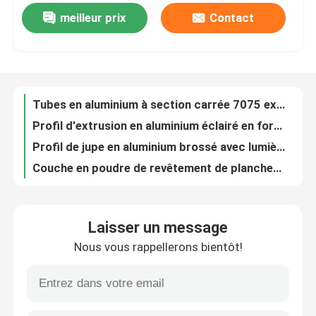
meilleur prix
Contact
Décibels Standard Aluminium profilé cadre de porte mince pour portes coulissantes
Visite d'usine
Profil de cadre de porte en aluminium à extrusion anodisée pour porte coulissante en verre
Anodisation LED en aluminium 50 mm personnalisé
Pipe en aluminium anodisée en vrac 6061 T6 T3-T8 ODM
Contrôle de la qualité
Tubes en aluminium à section carrée 7075 extrudées
Profil d'extrusion en aluminium éclairé en forme de crique
Contact
Profil de jupe en aluminium brossé avec lumières LED
Couche en poudre de revêtement de plancher en aluminium de Cove
nouvelles
Profil de gaine en aluminium LED extrudé PVDF Finition personnalisée
L'extrusion d'aluminium à l'éclairage à profil LED
Tous les cas
Laisser un message
Plaque de profilée en aluminium de 78 mm avec bande LED ODM
Nous vous rappellerons bientôt!
Profil de planche à gazon en aluminium à LED étanche T3 à T8
Demande de soumission
Plaque de profilée en aluminium à LED personnalisée 60 mm
Taux de tubes de tubes en aluminium rectangulaires 6063 par kg de poids léger
profils en aluminium pour des fenêtres et des portes
Paroi mince 6061 T6 Tubes ronds en aluminium 20 mm