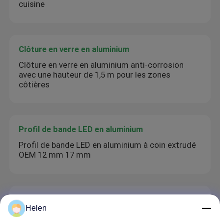
cuisine
Clôture en verre en aluminium
Clôture en verre en aluminium anti-corrosion
avec une hauteur de 1,5 m pour les zones
côtières
Profil de bande LED en aluminium
Profil de bande LED en aluminium à coin extrudé
OEM 12 mm 17 mm
Profil de la jupe en aluminium
Helen
Couche en poudre de revêtement de plancher en