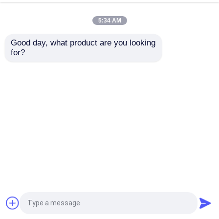
aluminium de Cove
5:34 AM
Good day, what product are you looking 
Échelle télescopique en aluminium
for?
Plateforme d'escalier pliable en aluminium
Pièces en aluminium CNC
Service d'usinage CNC pour l'anodisation des
composants prototypes en aluminium
Poignées d'armoire en aluminium
Manches de cabinet en aluminium mat anti-
empreintes digitales avec prise ergonomique