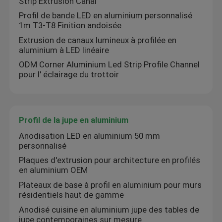
Strip Extrusion Canal
Profil de bande LED en aluminium personnalisé
1m T3-T8 Finition andoisée
Visite d'usine
Extrusion de canaux lumineux à profilée en
aluminium à LED linéaire
Contrôle de la qualité
ODM Corner Aluminium Led Strip Profile Channel
pour l' éclairage du trottoir
Contact
Profil de la jupe en aluminium
nouvelles
Anodisation LED en aluminium 50 mm
personnalisé
Tous les cas
Plaques d'extrusion pour architecture en profilés
en aluminium OEM
Plateaux de base à profil en aluminium pour murs
Demande de soumission
résidentiels haut de gamme
Anodisé cuisine en aluminium jupe des tables de
profils en aluminium pour des fenêtres et des portes
jupe contemporaines sur mesure