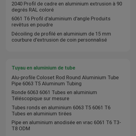
2040 Profil de cadre en aluminium extrusion à 90
degrés RAL coloré
Échelle télescopique en aluminium
6061 T6 Profil d'aluminium d'angle Produits
revêtus en poudre
Décoiling de profilé en aluminium de 15 mm
Profil d'aluminium de coin
courbure d'extrusion de coin personnalisé
Tuyau en aluminium de tube
Tuyau en aluminium de tube
Fabricants de portes et fenêtres en aluminium
Alu-profile Coloset Rod Round Aluminium Tube
Pipe 6063 T5 Aluminum Tubing
Profil de fente en aluminium en T
Ronde 6063 6061 Tubes en aluminium
Téléscopique sur mesure
Tubes ronds en aluminium 6063 T5 6061 T6
Éclairage sur rail magnétique à DEL
Tubes en aluminium tirées
Pipe en aluminium anodisée en vrac 6061 T6 T3-
T8 ODM
Pièces en aluminium CNC