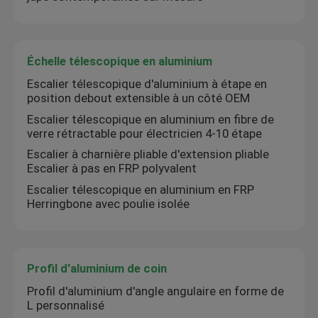
Profil de fenêtre en aluminium
Échelle télescopique en aluminium
profils en aluminium d'extrusion
Escalier télescopique d'aluminium à étape en
position debout extensible à un côté OEM
Escalier télescopique en aluminium en fibre de
Cadre de porte d'armoire en aluminium
verre rétractable pour électricien 4-10 étape
Escalier à charnière pliable d'extension pliable
Escalier à pas en FRP polyvalent
Plafond en aluminium
Escalier télescopique en aluminium en FRP
Herringbone avec poulie isolée
Clôture en verre en aluminium
Profil de bande LED en aluminium
Profil d'aluminium de coin
Profil d'aluminium d'angle angulaire en forme de
L personnalisé
Profil de la jupe en aluminium