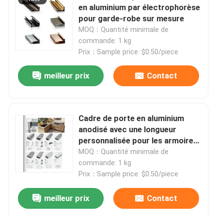
en aluminium par électrophorèse
pour garde-robe sur mesure
Visite d'usine
MOQ：Quantité minimale de
commande: 1 kg
Prix：Sample price: $0.50/piece
Contrôle de la qualité
meilleur prix
Contact
Contact
Cadre de porte en aluminium
nouvelles
anodisé avec une longueur
personnalisée pour les armoires
Tous les cas
de cuisine
MOQ：Quantité minimale de
commande: 1 kg
Prix：Sample price: $0.50/piece
Demande de soumission
meilleur prix
Contact
profils en aluminium pour des fenêtres et des portes