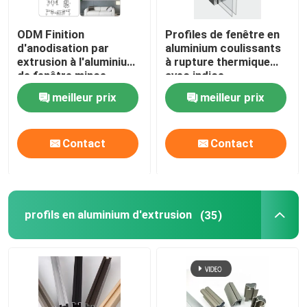
ODM Finition
Profiles de fenêtre en
d'anodisation par
aluminium coulissants
extrusion à l'aluminium
à rupture thermique
de fenêtre mince
avec indice
d'étanchéité IP65
meilleur prix
meilleur prix
Contact
Contact
profils en aluminium d'extrusion
(35)