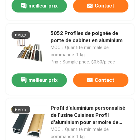
meilleur prix
Contact
Échelle télescopique en aluminium
5052 Profiles de poignée de
Profil d'aluminium de coin
porte de cabinet en aluminium
MOQ：Quantité minimale de
Tuyau en aluminium de tube
commande: 1 kg
Prix：Sample price: $0.50/piece
Fabricants de portes et fenêtres en aluminium
meilleur prix
Contact
Profil de fente en aluminium en T
Profil d'aluminium personnalisé
Éclairage sur rail magnétique à DEL
de l'usine Cuisines Profil
d'aluminium pour armoire de
cuisine Profil d'aluminium
MOQ：Quantité minimale de
Pièces en aluminium CNC
extrusion
commande: 1 kg