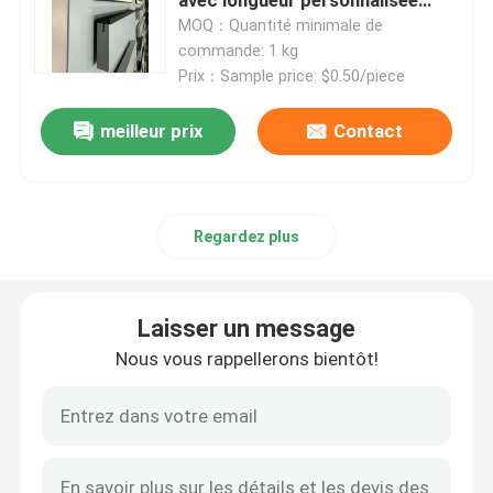
avec longueur personnalisée
pour armoires de cuisine
MOQ：Quantité minimale de
commande: 1 kg
Prix：Sample price: $0.50/piece
meilleur prix
Contact
Regardez plus
Laisser un message
Nous vous rappellerons bientôt!