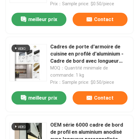
Prix：Sample price: $0.50/piece
Poignées d'armoire en aluminium
meilleur prix
Contact
Profils en aluminium d'équilibre de bord
Cadres de porte d'armoire de
Accessoires en verre
cuisine en profilé d'aluminium -
Cadre de bord avec longueur
personnalisée
MOQ：Quantité minimale de
commande: 1 kg
Prix：Sample price: $0.50/piece
meilleur prix
Contact
OEM série 6000 cadre de bord
de profil en aluminium anodisé