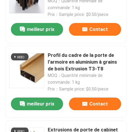
armoires
MOQ：Quantité minimale de
commande: 1 kg
Prix：Sample price: $0.50/piece
meilleur prix
Contact
Profil du cadre de la porte de
l'armoire en aluminium à grains
de bois Extrusion T3-T8
MOQ：Quantité minimale de
commande: 1 kg
Prix：Sample price: $0.50/piece
Aperçu
meilleur prix
Contact
Produits
Extrusions de porte de cabinet
A propos de nous