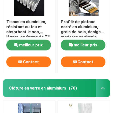
Tissus en aluminium,
Profilé de plafond
résistant au feu et
carré en aluminium,
absorbant le son,
grain de bois, design
légers, en forme de TU,
moderne et simple,
pour bureaux et
finition peinture en
meilleur prix
meilleur prix
commerces
aérosol, plafond
grillagé insonorisé pour
aéroports et centres
Contact
Contact
commerciaux
Clôture en verre en aluminium
(70)