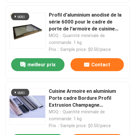
Profil d'aluminium anodisé de la
Profil de fenêtre en aluminium
série 6000 pour le cadre de
porte de l'armoire de cuisine
profils en aluminium d'extrusion
personnalisée
MOQ：Quantité minimale de
commande: 1 kg
Prix：Sample price: $0.50/piece
Cadre de porte d'armoire en aluminium
meilleur prix
Contact
Plafond en aluminium
Cuisine Armoire en aluminium
Clôture en verre en aluminium
Porte cadre Bordure Profil
Extrusion Champagne
Profil de bande LED en aluminium
Anodisation
MOQ：Quantité minimale de
commande: 1 kg
Prix：Sample price: $0.50/piece
Profil de la jupe en aluminium