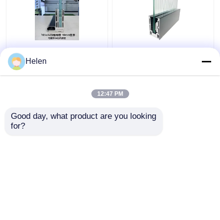
Panneaux de verre
Panneaux de clôture en
trempé Piscine de
verre trempé sans
Helen
natation Clôture
cadre en aluminium
DouchePaddel Cour
Profil moderne mince
Balustrade Interdict
12:47 PM
meilleur prix
meilleur prix
Piscine sécurisée
Glace trempée
Good day, what product are you looking 
for?
Contact
Contact
Regardez plus
Aperçu
Au sujet de nous
Contactez-nous
Desktop Site