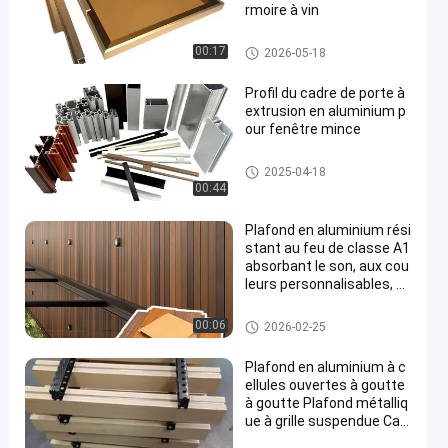
rmoire à vin
Cadre de porte d'armoire en al
00:17
2026-05-18
uminium
Profil du cadre de porte à
extrusion en aluminium p
our fenêtre mince
profils en aluminium pour des
2025-04-18
fenêtres et des portes
00:44
Plafond en aluminium rési
stant au feu de classe A1
absorbant le son, aux cou
leurs personnalisables, d
estiné à un usage comm
ercial et résidentiel
Plafond en aluminium
00:06
2026-02-25
Plafond en aluminium à c
ellules ouvertes à goutte
à goutte Plafond métalliq
ue à grille suspendue Carr
eaux de plafond pour cen