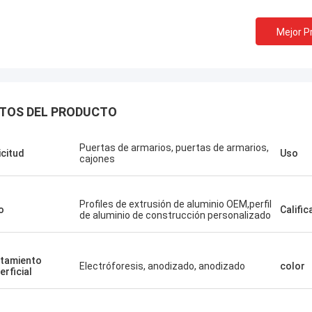
Mejor P
TOS DEL PRODUCTO
Puertas de armarios, puertas de armarios,
icitud
Uso
cajones
Profiles de extrusión de aluminio OEM,perfil
o
Calific
de aluminio de construcción personalizado
tamiento
Electróforesis, anodizado, anodizado
color
erficial