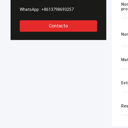
Nom
pro
WhatsApp :
+8613798693257
Contacto
No
Mat
Est
Res