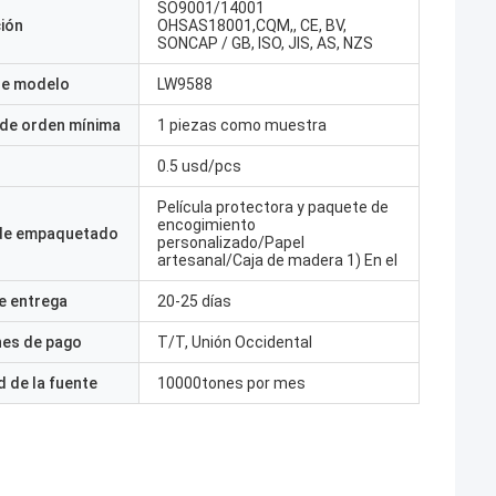
SO9001/14001
ción
OHSAS18001,CQM,, CE, BV,
SONCAP / GB, ISO, JIS, AS, NZS
e modelo
LW9588
 de orden mínima
1 piezas como muestra
0.5 usd/pcs
Película protectora y paquete de
encogimiento
 de empaquetado
personalizado/Papel
artesanal/Caja de madera 1) En el
e entrega
20-25 días
nes de pago
T/T, Unión Occidental
 de la fuente
10000tones por mes