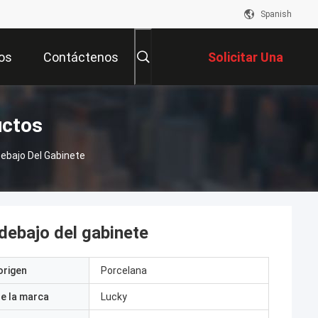
Spanish
os
Contáctenos
Solicitar Una
Cotización
uctos
Debajo Del Gabinete
 debajo del gabinete
origen
Porcelana
e la marca
Lucky