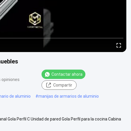
muebles
Contactar ahora
s opiniones
Compartir
ario de aluminio
#
manijas de armarios de aluminio
l Gola Perfil C Unidad de pared Gola Perfil para la cocina Cabina
de 20 a...
Ver más