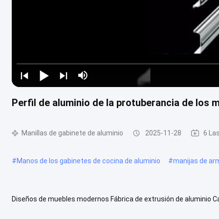
Perfil de aluminio de la protuberancia de los 
Manillas de gabinete de aluminio
2025-11-28
6 La
#
Manos de los gabinetes de cocina de aluminio
#
manijas de arm
Diseños de muebles modernos Fábrica de extrusión de aluminio Cana
base 1,Disponible para OEM y ODM 2,Las demásTratamiento 3,Más 