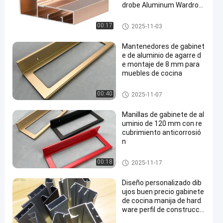
drobe Aluminum Wardrob
e Profile
Cuadro de la puerta del armari
00:17
2025-11-03
o de aluminio
Mantenedores de gabinet
e de aluminio de agarre d
e montaje de 8 mm para
muebles de cocina
Manillas de gabinete de alumi
00:40
2025-11-07
nio
Manillas de gabinete de al
uminio de 120 mm con re
cubrimiento anticorrosió
n
Manillas de gabinete de alumi
00:18
2025-11-17
nio
Diseño personalizado dib
ujos buen precio gabinete
de cocina manija de hard
ware perfil de construcci
ón aplicación origen de vi