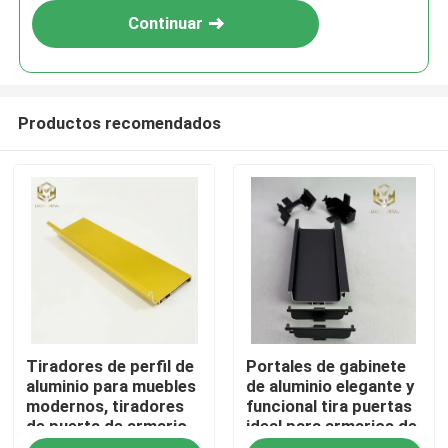
Continuar
Productos recomendados
Inicio
Tiradores de perfil de
Portales de gabinete
Productos
aluminio para muebles
de aluminio elegante y
modernos, tiradores
funcional tira puertas
de puerta de armario
ideal para armarios de
Sobre nosotros
de cocina
cocina cajones y