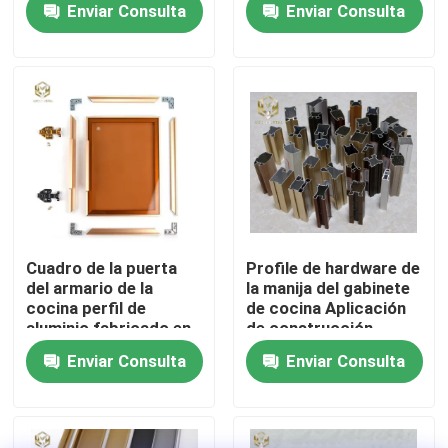
Enviar Consulta
Enviar Consulta
aplicaciones de
muebles
Visita a la fábrica
Control de Calidad
Contacto
noticias
Cuadro de la puerta
Profile de hardware de
del armario de la
la manija del gabinete
cocina perfil de
de cocina Aplicación
Todos los casos
aluminio fabricado en
de construcción
Vietnam
Enviar Consulta
Enviar Consulta
Solicitar una cotización
perfiles de aluminio para las ventanas y las puertas