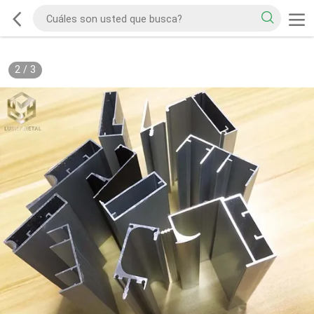
2
/
3