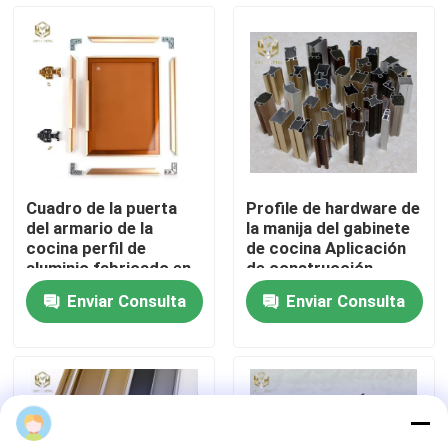
Visita a la fábrica
Control de Calidad
Contacto
Cuadro de la puerta
Profile de hardware de
del armario de la
la manija del gabinete
noticias
cocina perfil de
de cocina Aplicación
aluminio fabricado en
de construcción
Vietnam
Enviar Consulta
Enviar Consulta
Todos los casos
Solicitar una cotización
perfiles de aluminio para las ventanas y las puertas