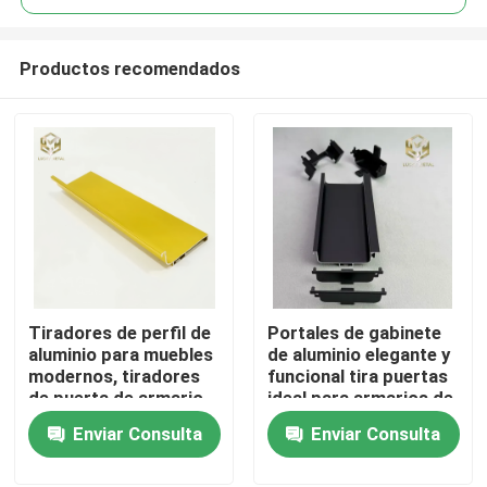
Productos recomendados
Tiradores de perfil de
Portales de gabinete
Inicio
aluminio para muebles
de aluminio elegante y
modernos, tiradores
funcional tira puertas
de puerta de armario
ideal para armarios de
Productos
de cocina
cocina cajones y
Enviar Consulta
Enviar Consulta
aplicaciones de
muebles
Sobre nosotros