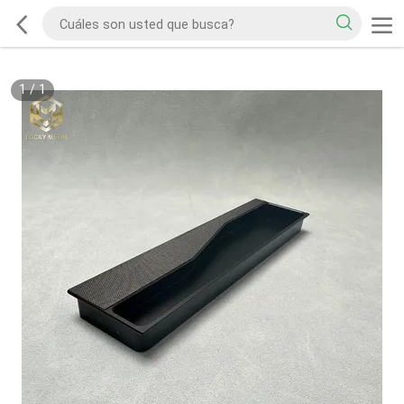
1
/
1