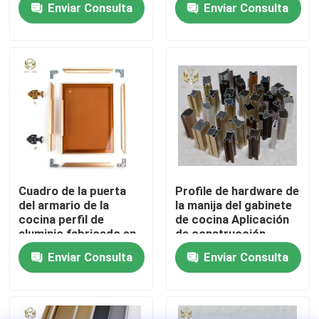
Enviar Consulta
Enviar Consulta
aplicaciones de
muebles
Visita a la fábrica
Control de Calidad
Contacto
noticias
Cuadro de la puerta
Profile de hardware de
del armario de la
la manija del gabinete
cocina perfil de
de cocina Aplicación
Todos los casos
aluminio fabricado en
de construcción
Vietnam
Enviar Consulta
Enviar Consulta
Solicitar una cotización
perfiles de aluminio para las ventanas y las puertas