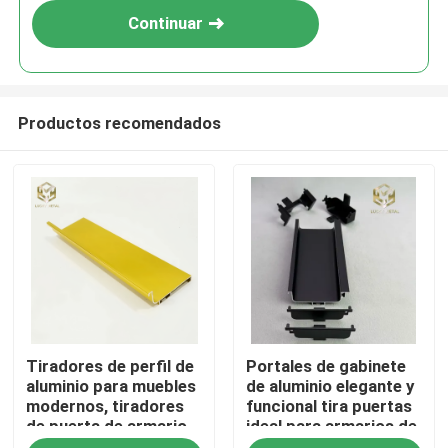
Continuar
Productos recomendados
Inicio
Tiradores de perfil de
Portales de gabinete
Productos
aluminio para muebles
de aluminio elegante y
modernos, tiradores
funcional tira puertas
de puerta de armario
ideal para armarios de
Sobre nosotros
de cocina
cocina cajones y