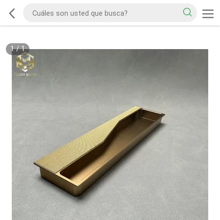
1
/
1