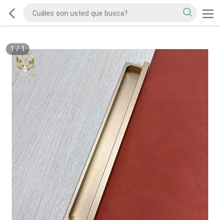
1
/
1