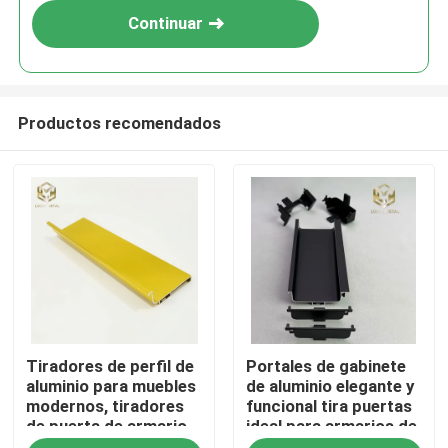
Continuar
Productos recomendados
Inicio
Tiradores de perfil de
Portales de gabinete
Productos
aluminio para muebles
de aluminio elegante y
modernos, tiradores
funcional tira puertas
de puerta de armario
ideal para armarios de
Sobre nosotros
de cocina
cocina cajones y