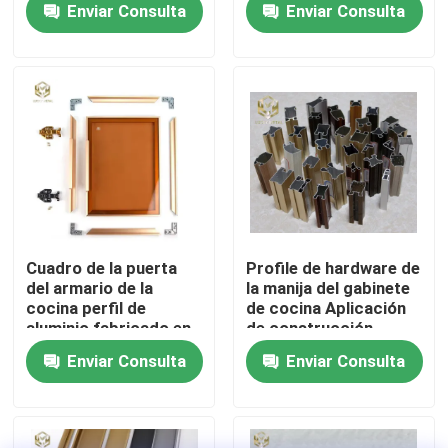
Enviar Consulta
Enviar Consulta
aplicaciones de
muebles
Visita a la fábrica
Control de Calidad
Contacto
noticias
Cuadro de la puerta
Profile de hardware de
del armario de la
la manija del gabinete
cocina perfil de
de cocina Aplicación
Todos los casos
aluminio fabricado en
de construcción
Vietnam
Enviar Consulta
Enviar Consulta
Solicitar una cotización
perfiles de aluminio para las ventanas y las puertas