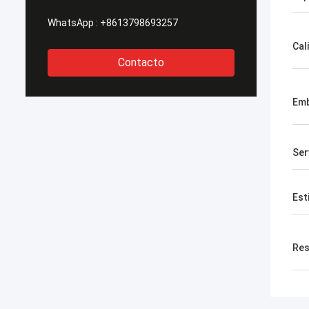
WhatsApp :
+8613798693257
Cal
Contacto
Emb
Ser
Est
Res