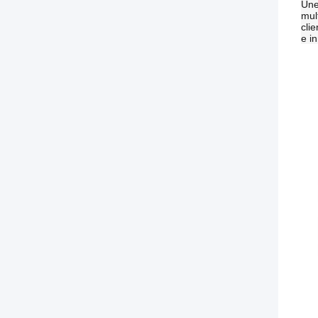
Úne
mul
cli
e i