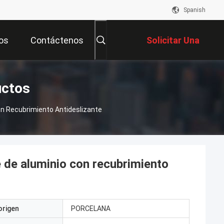
Spanish
os
Contáctenos
Solicitar Una
Cotización
uctos
on Recubrimiento Antideslizante
 de aluminio con recubrimiento
origen
PORCELANA