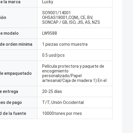
e la marca
Lucky
SO9001/14001
ción
OHSAS18001,CQM,, CE, BV,
SONCAP / GB, ISO, JIS, AS, NZS
e modelo
LW9588
 de orden mínima
1 piezas como muestra
0.5 usd/pcs
Película protectora y paquete de
encogimiento
 de empaquetado
personalizado/Papel
artesanal/Caja de madera 1) En el
e entrega
20-25 días
nes de pago
T/T, Unión Occidental
 de la fuente
10000tones por mes