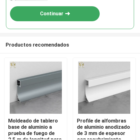
Continuar
Productos recomendados
Inicio
Productos
Moldeado de tablero
Profile de alfombras
base de aluminio a
de aluminio anodizado
prueba de fuego de
de 3 mm de espesor
Sobre nosotros
2,5 m de longitud para
con recubrimiento