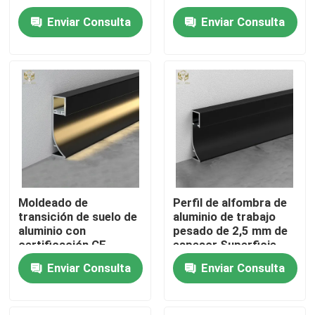
pisos comerciales
anticorrosión
Enviar Consulta
Enviar Consulta
Visita a la fábrica
Control de Calidad
Contacto
noticias
Moldeado de
Perfil de alfombra de
transición de suelo de
aluminio de trabajo
Todos los casos
aluminio con
pesado de 2,5 mm de
certificación CE
espesor Superficie
2400mm para
anti-rasguños
Solicitar una cotización
Enviar Consulta
Enviar Consulta
renovación de oficinas
perfiles de aluminio para las ventanas y las puertas