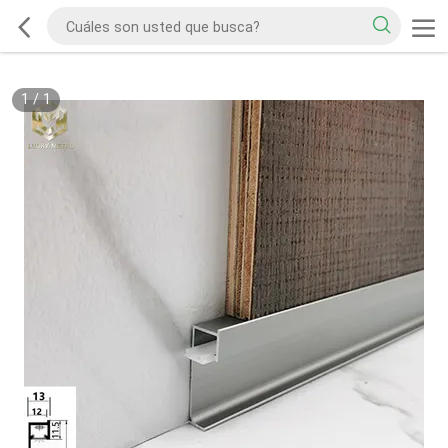
1
/
1