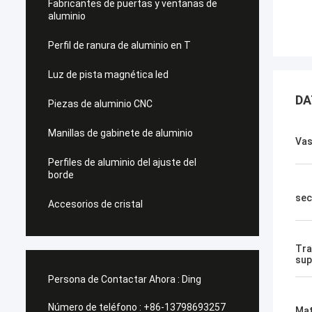
Fabricantes de puertas y ventanas de
aluminio
Perfil de ranura de aluminio en T
Luz de pista magnética led
DA
Piezas de aluminio CNC
Manillas de gabinete de aluminio
Va
Perfiles de aluminio del ajuste del
borde
sec
Accesorios de cristal
Tra
sup
Persona de Contactar Ahora :
Ding
Número de teléfono :
+86-13798693257
Mat