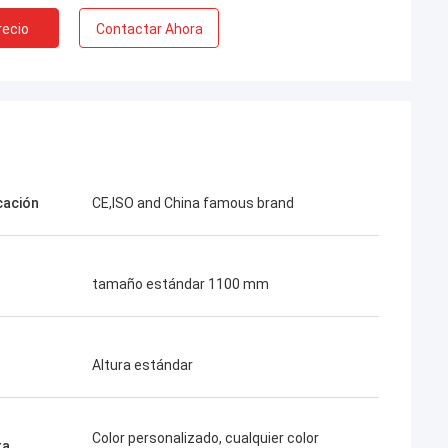
recio
Contactar Ahora
cación
CE,ISO and China famous brand
tamaño estándar 1100 mm
Altura estándar
Color personalizado, cualquier color
ra