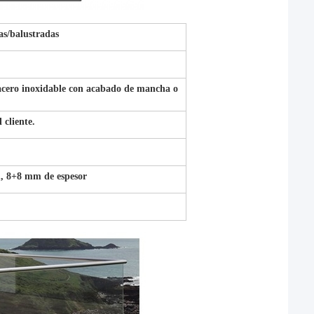
das/balustradas
acero inoxidable con acabado de mancha o
 cliente.
, 8+8 mm de espesor