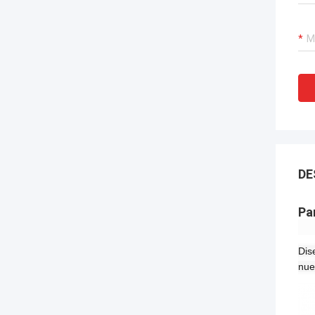
DE
Pa
Dis
nue