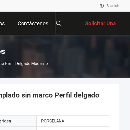
Spanish
os
Contáctenos
Solicitar Una
Cotización
os
co Perfil Delgado Moderno
mplado sin marco Perfil delgado
origen
PORCELANA