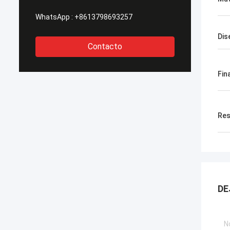
WhatsApp :
+8613798693257
Dis
Contacto
Fin
Res
DE