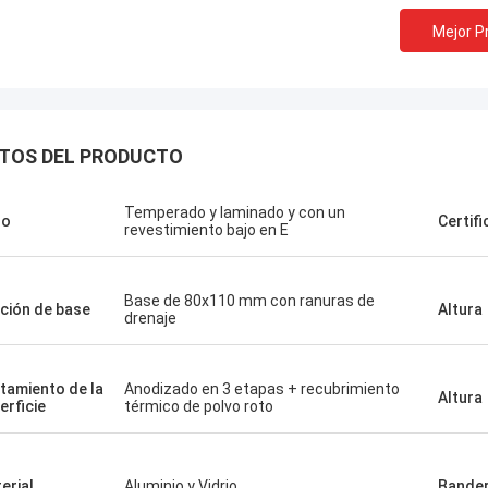
Mejor P
TOS DEL PRODUCTO
Temperado y laminado y con un
so
Certifi
revestimiento bajo en E
Base de 80x110 mm con ranuras de
ción de base
Altura
drenaje
tamiento de la
Anodizado en 3 etapas + recubrimiento
Altura
erficie
térmico de polvo roto
erial
Aluminio y Vidrio
Bande