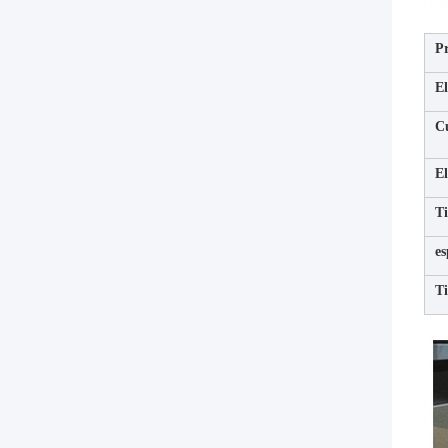
P
El
C
El
Ti
es
T