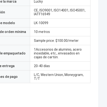
e la marca
Lucky
CE, ISO9001, ISO14001, ISO45001,
ción
IATF16949
e modelo
LK-10099
 de orden mínima
10 metros
Sample price: $100.00/meter
1Accesorios de aluminio, acero
 de empaquetado
inoxidable, etc., envasados en
cajas de cartón.
e entrega
20-40 días
L/C, Western Union, Moneygram,
nes de pago
T/T