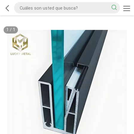
1
/
1