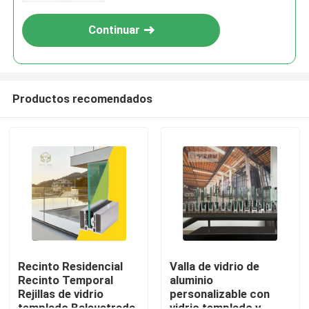
Continuar
Productos recomendados
Inicio
Productos
Recinto Residencial
Valla de vidrio de
Recinto Temporal
aluminio
Rejillas de vidrio
personalizable con
Sobre nosotros
templado Balaustrada
vidrio templado y