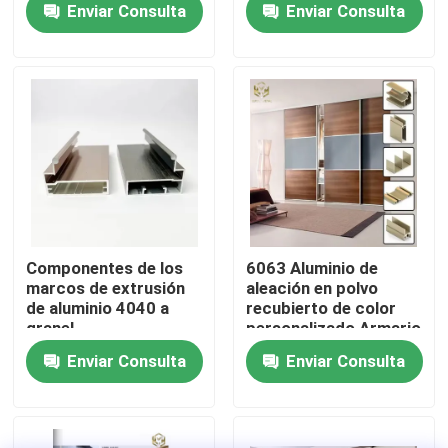
Enviar Consulta
Enviar Consulta
acabado recubierto
de polvo
Visita a la fábrica
Control de Calidad
Contacto
noticias
Componentes de los
6063 Aluminio de
marcos de extrusión
aleación en polvo
de aluminio 4040 a
recubierto de color
Todos los casos
granel
personalizado Armario
de puerta marco de
Enviar Consulta
Enviar Consulta
aluminio perfil
Solicitar una cotización
perfiles de aluminio para las ventanas y las puertas