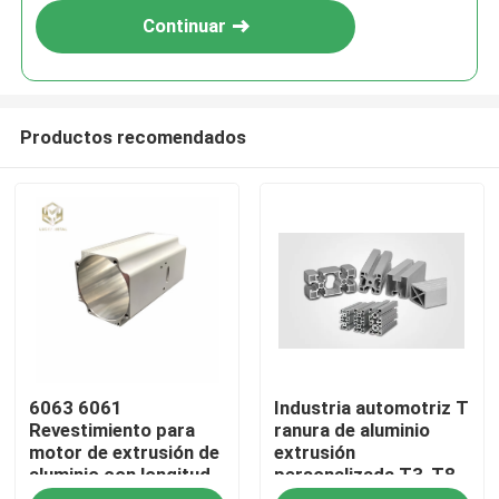
Continuar
Productos recomendados
Inicio
6063 6061
Industria automotriz T
Productos
Revestimiento para
ranura de aluminio
motor de extrusión de
extrusión
aluminio con longitud
personalizada T3-T8
Sobre nosotros
personalizada y