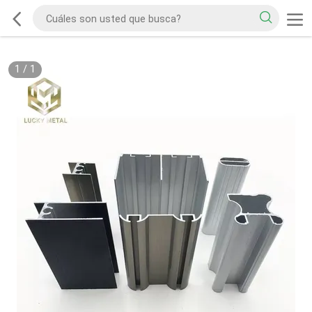
1
/
1