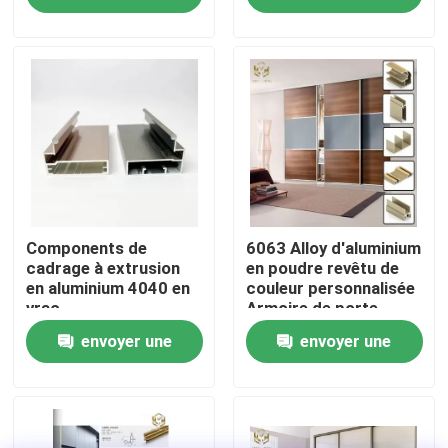
poudre
demande
demande
Visite d'usine
Contrôle de la qualité
Contact
nouvelles
Components de
6063 Alloy d'aluminium
cadrage à extrusion
en poudre revêtu de
en aluminium 4040 en
couleur personnalisée
vrac
Armoire de porte
Tous les cas
cadre profilé en
envoyer une
envoyer une
aluminium
Demande de soumission
demande
demande
profils en aluminium pour des fenêtres et des portes