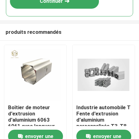
Continuer
produits recommandés
Aperçu
Boîtier de moteur
Industrie automobile T
d'extrusion
Fente d'extrusion
Produits
d'aluminium 6063
d'aluminium
6061 avec longueur
personnalisée T3-T8
personnalisée et
envoyer une
envoyer une
A propos de nous
finition enduite de