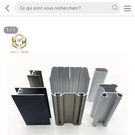
1
/
1