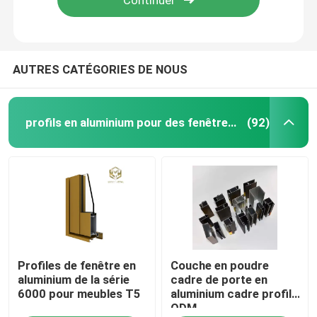
AUTRES CATÉGORIES DE NOUS
profils en aluminium pour des fenêtres et des portes
(92)
Aperçu
Profiles de fenêtre en
Couche en poudre
Produits
aluminium de la série
cadre de porte en
6000 pour meubles T5
aluminium cadre profilé
ODM
A propos de nous