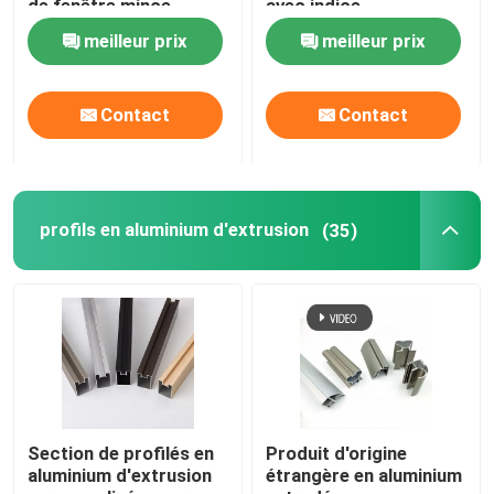
de fenêtre mince
avec indice
d'étanchéité IP65
meilleur prix
meilleur prix
Profil de fenêtre en aluminium
Contact
Contact
profils en aluminium d'extrusion
Cadre de porte d'armoire en aluminium
profils en aluminium d'extrusion
(35)
Plafond en aluminium
Clôture en verre en aluminium
Profil de bande LED en aluminium
Section de profilés en
Produit d'origine
aluminium d'extrusion
étrangère en aluminium
Profil de la jupe en aluminium