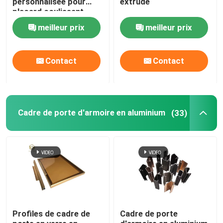
personnalisée pour
extrudé
placard coulissant
Échelle télescopique en aluminium
meilleur prix
meilleur prix
Profil d'aluminium de coin
Contact
Contact
Tuyau en aluminium de tube
Cadre de porte d'armoire en aluminium
(33)
Fabricants de portes et fenêtres en aluminium
Profil de fente en aluminium en T
Éclairage sur rail magnétique à DEL
Pièces en aluminium CNC
Profiles de cadre de
Cadre de porte