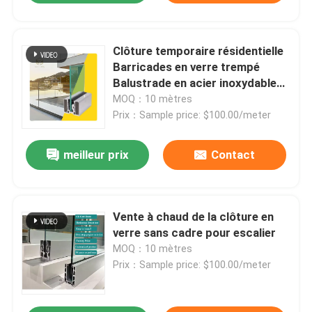
Clôture temporaire résidentielle
Barricades en verre trempé
Balustrade en acier inoxydable
Postes en aluminium enceinte en
MOQ：10 mètres
aluminium Clôture de sécurité
Prix：Sample price: $100.00/meter
pour hôtel
meilleur prix
Contact
Vente à chaud de la clôture en
verre sans cadre pour escalier
MOQ：10 mètres
Prix：Sample price: $100.00/meter