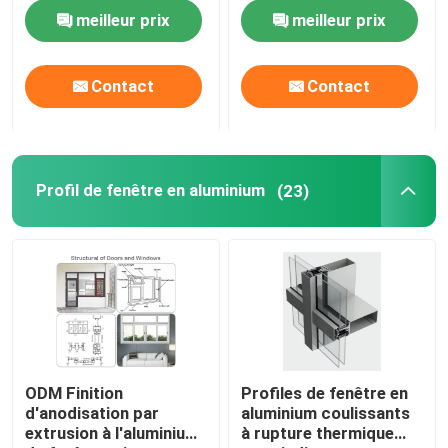
meilleur prix
meilleur prix
Visite d'usine
Contact
Contact
Contrôle de la qualité
Contact
Profil de fenêtre en aluminium
(23)
nouvelles
Tous les cas
Demande de soumission
ODM Finition
Profiles de fenêtre en
d'anodisation par
aluminium coulissants
extrusion à l'aluminium
à rupture thermique
profils en aluminium pour des fenêtres et des portes