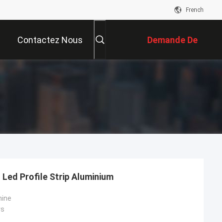
French
Contactez Nous
Demande De
Soumission
Led Profile Strip Aluminium
hine
rs