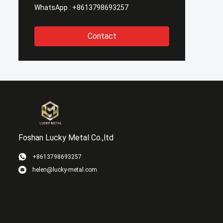
WhatsApp :
+8613798693257
Contact
Foshan Lucky Metal Co.,ltd
+8613798693257
helen@lucky-metal.com