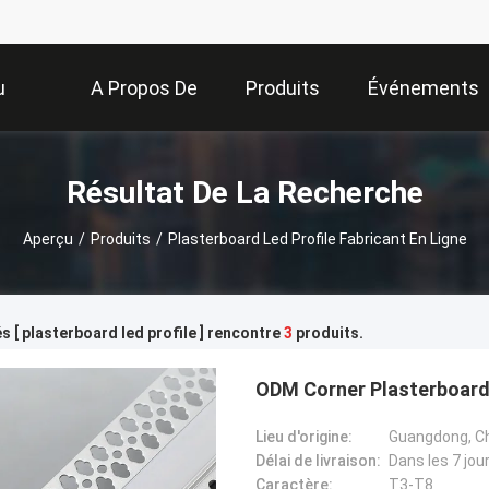
u
A Propos De
Produits
Événements
Nous
Résultat De La Recherche
Aperçu
/
Produits
/
Plasterboard Led Profile Fabricant En Ligne
s [ plasterboard led profile ] rencontre
3
produits.
ODM Corner Plasterboard 
Lieu d'origine:
Guangdong, C
Délai de livraison:
Dans les 7 jou
Caractère:
T3-T8