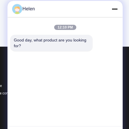
Helen
12:10 PM
Good day, what product are you looking 
for?
Produits
profils en aluminium pour des fenêtres et de
Profil de fenêtre en aluminium
te
profils en aluminium d'extrusion
e confidentialité
Toutes les catégories