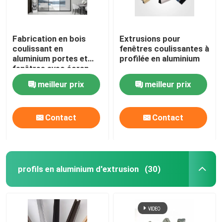
Poignées d'armoire en aluminium
Fabrication en bois
Extrusions pour
coulissant en
fenêtres coulissantes à
Profils en aluminium d'équilibre de bord
aluminium portes et
profilée en aluminium
fenêtres avec écran
antipoussière
Accessoires en verre
meilleur prix
meilleur prix
Contact
Contact
profils en aluminium d'extrusion
(30)