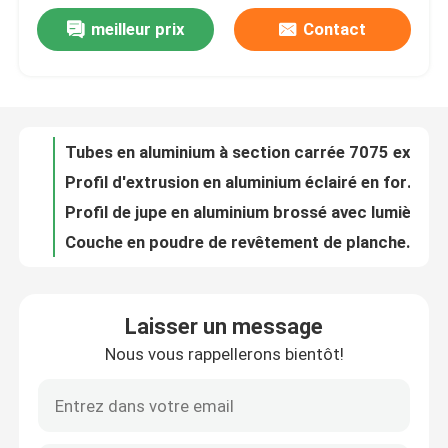
meilleur prix
Contact
Décibels Standard Aluminium profilé cadre de porte mince pour portes coulissantes
Visite d'usine
Profil de cadre de porte en aluminium à extrusion anodisée pour porte coulissante en verre
Anodisation LED en aluminium 50 mm personnalisé
Contrôle de la qualité
Pipe en aluminium anodisée en vrac 6061 T6 T3-T8 ODM
Tubes en aluminium à section carrée 7075 extrudées
Profil d'extrusion en aluminium éclairé en forme de crique
Contact
Profil de jupe en aluminium brossé avec lumières LED
Couche en poudre de revêtement de plancher en aluminium de Cove
nouvelles
Profil de gaine en aluminium LED extrudé PVDF Finition personnalisée
L'extrusion d'aluminium à l'éclairage à profil LED
Tous les cas
Laisser un message
Plaque de profilée en aluminium de 78 mm avec bande LED ODM
Nous vous rappellerons bientôt!
Profil de planche à gazon en aluminium à LED étanche T3 à T8
Demande de soumission
Plaque de profilée en aluminium à LED personnalisée 60 mm
Taux de tubes de tubes en aluminium rectangulaires 6063 par kg de poids léger
profils en aluminium pour des fenêtres et des portes