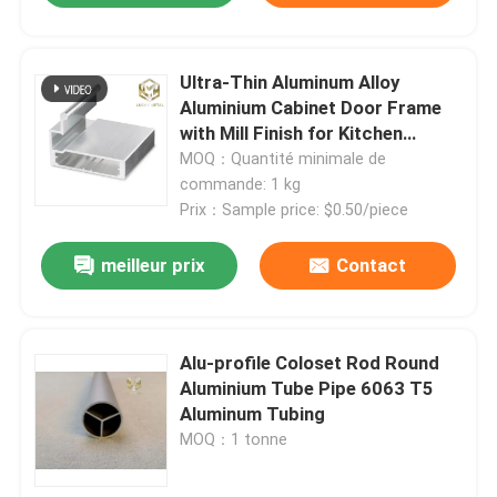
Ultra-Thin Aluminum Alloy
Aluminium Cabinet Door Frame
with Mill Finish for Kitchen
Cabinets
MOQ：Quantité minimale de
commande: 1 kg
Prix：Sample price: $0.50/piece
meilleur prix
Contact
Aperçu
Alu-profile Coloset Rod Round
Aluminium Tube Pipe 6063 T5
Aluminum Tubing
Produits
MOQ：1 tonne
A propos de nous