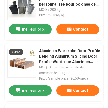
personnalisée pour poignée de
meuble de cuisine et portes de
MOQ：200 kg
garde-robe
Prix：2-5usd/kg
meilleur prix
Contact
Aluminum Wardrobe Door Profile
Bending Aluminium Sliding Door
Profile Wardrobe Aluminum
Wardrobe Profile
MOQ：Quantité minimale de
commande: 1 kg
Prix：Sample price: $0.50/piece
meilleur prix
Contact