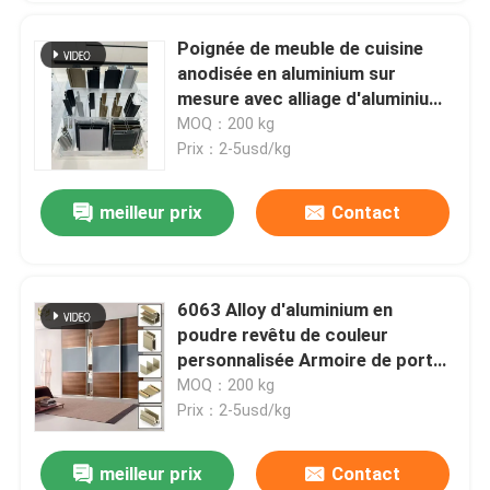
Poignée de meuble de cuisine
anodisée en aluminium sur
mesure avec alliage d'aluminium
6063 et test de contrôle qualité
MOQ：200 kg
à 100%
Prix：2-5usd/kg
meilleur prix
Contact
6063 Alloy d'aluminium en
poudre revêtu de couleur
personnalisée Armoire de porte
cadre profilé en aluminium
MOQ：200 kg
Prix：2-5usd/kg
meilleur prix
Contact