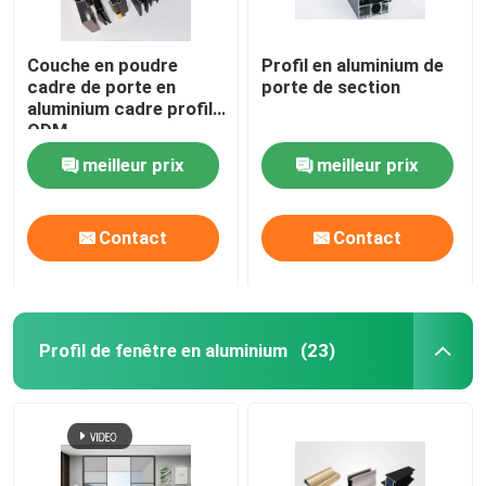
Échelle télescopique en aluminium
Couche en poudre
Profil en aluminium de
cadre de porte en
porte de section
aluminium cadre profilé
Profil d'aluminium de coin
ODM
meilleur prix
meilleur prix
Tuyau en aluminium de tube
Contact
Contact
Fabricants de portes et fenêtres en aluminium
Profil de fente en aluminium en T
Profil de fenêtre en aluminium
(23)
Éclairage sur rail magnétique à DEL
Pièces en aluminium CNC