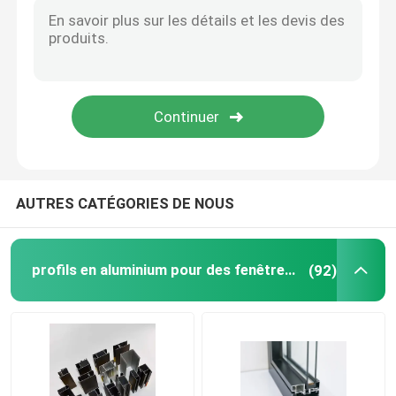
Paroi mince 6061 T6 Tubes ronds en aluminium 20 mm
Ronde 6063 6061 Tubes en aluminium Téléscopique sur mesure
Profil de fenêtre en aluminium
8 mm de bande d'aluminium à LED Profil de piste surface imperméable montée
Profil d'aluminium à bande LED de 10 mm pour les solutions d'éclairage
profils en aluminium d'extrusion
Profil de bande de plâtre d'aluminium à LED extrudé pour l'éclairage moderne 16 mm
Profil de bande LED en aluminium à coin extrudé OEM 12 mm 17 mm
Cadre de porte d'armoire en aluminium
AUTRES CATÉGORIES DE NOUS
Plafond en aluminium
profils en aluminium pour des fenêtres et des portes
(92)
Clôture en verre en aluminium
Profil de bande LED en aluminium
Profil de la jupe en aluminium