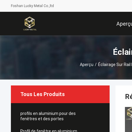
Foshan Lucky Metal Co.,ltd
Aperç
Écla
Aperçu
/
Éclairage Sur Rai
Tous Les Produits
Ré
profils en aluminium pour des
fenêtres et des portes
Profil de fenêtre en aluminium