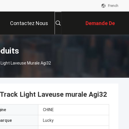
French
Contactez Nous
Demande De
Soumission
duits
k Light Laveuse Murale Agi32
e Track Light Laveuse murale Agi32
gine
CHINE
marque
Lucky