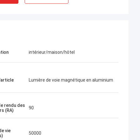
ation
intérieur/maison/hôtel
article
Lumière de voie magnétique en aluminium
de rendu des
90
rs (RA)
de vie
50000
s)