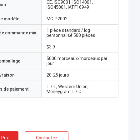
CE, ISO9001, ISO14001,
ion
ISO45001, IATF16949
e modèle
MC-P2002
1 pièce standard / log
 de commande min
personnalisé 500 pièces
$3.9
5000 morceaux/morceaux par
'emballage
jour
ivraison
20-25 jours
T / T, Western Union,
s de paiement
Moneygram, L / C
 Prix
Contactez