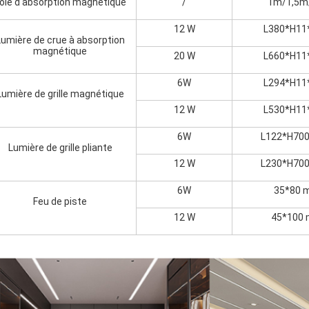
oie d'absorption magnétique
/
1m/1,5
12 W
L380*H11
Lumière de crue à absorption
magnétique
20 W
L660*H11
6W
L294*H11
Lumière de grille magnétique
12 W
L530*H11
6W
L122*H70
Lumière de grille pliante
12 W
L230*H70
6W
35*80 
Feu de piste
12 W
45*100