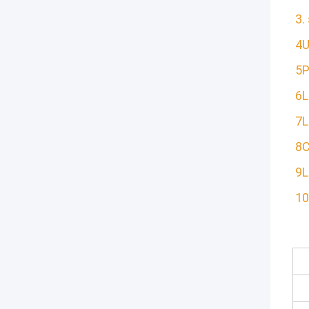
3.
4U
5P
6L
7L
8C
9L
10