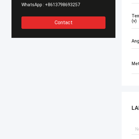
WhatsApp :
+8613798693257
Ten
(v)
Contact
Ang
Met
LA