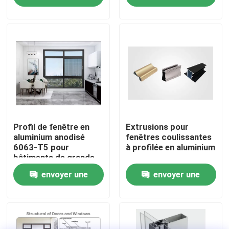
demande
demande
Visite d'usine
Contrôle de la qualité
Contact
nouvelles
Profil de fenêtre en
Extrusions pour
aluminium anodisé
fenêtres coulissantes
6063-T5 pour
à profilée en aluminium
bâtiments de grande
Tous les cas
hauteur
envoyer une
envoyer une
Demande de soumission
demande
demande
profils en aluminium pour des fenêtres et des portes