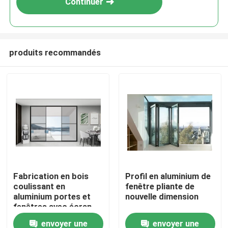
Continuer
produits recommandés
Aperçu
Fabrication en bois
Profil en aluminium de
coulissant en
fenêtre pliante de
Produits
aluminium portes et
nouvelle dimension
fenêtres avec écran
antipoussière
envoyer une
envoyer une
A propos de nous