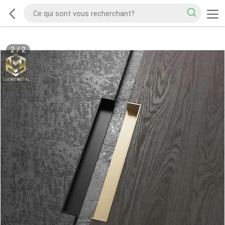
2
/
2