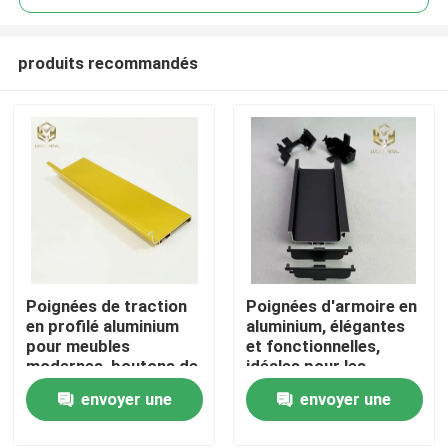
produits recommandés
Poignées de traction
Poignées d'armoire en
Aperçu
en profilé aluminium
aluminium, élégantes
pour meubles
et fonctionnelles,
modernes, boutons de
idéales pour les
Produits
porte d'armoire de
armoires de cuisine,
envoyer une
envoyer une
cuisine
les tiroirs et les
meubles.
demande
demande
A propos de nous