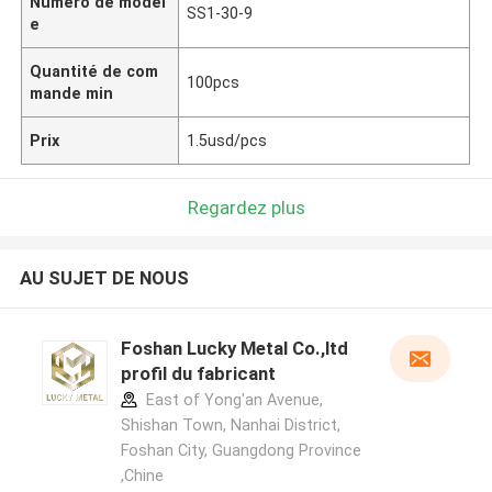
Numéro de modèl
SS1-30-9
e
Quantité de com
100pcs
mande min
Prix
1.5usd/pcs
Regardez plus
AU SUJET DE NOUS
Foshan Lucky Metal Co.,ltd
profil du fabricant
East of Yong'an Avenue,
Shishan Town, Nanhai District,
Foshan City, Guangdong Province
,Chine