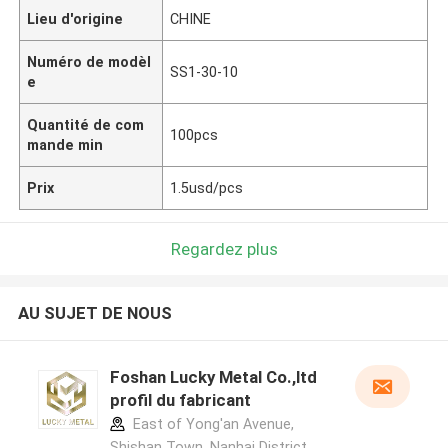
Lieu d'origine
CHINE
Numéro de modèl
SS1-30-10
e
Quantité de com
100pcs
mande min
Prix
1.5usd/pcs
Regardez plus
AU SUJET DE NOUS
Foshan Lucky Metal Co.,ltd
profil du fabricant
East of Yong'an Avenue,
Shishan Town, Nanhai District,