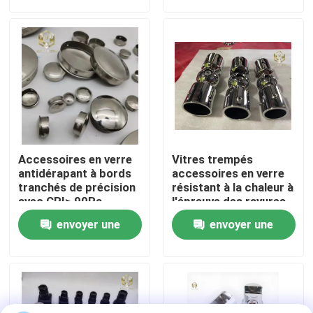
demande
demande
Visite d'usine
Contrôle de la qualité
Contact
Accessoires en verre
Vitres trempés
nouvelles
antidérapant à bords
accessoires en verre
tranchés de précision
résistant à la chaleur à
avec CRI> 90Ra
l'épreuve des rayures
pour la décoration
Tous les cas
envoyer une
envoyer une
intérieure
demande
demande
Demande de soumission
profils en aluminium pour des fenêtres et des portes