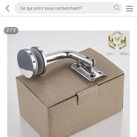
2
/
2