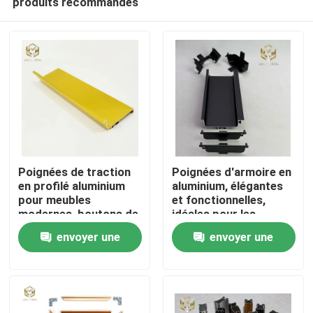
produits recommandés
Poignées de traction
Poignées d'armoire en
en profilé aluminium
aluminium, élégantes
pour meubles
et fonctionnelles,
modernes, boutons de
idéales pour les
Aperçu
porte d'armoire de
armoires de cuisine,
envoyer une
envoyer une
cuisine
les tiroirs et les
meubles.
Produits
demande
demande
A propos de nous