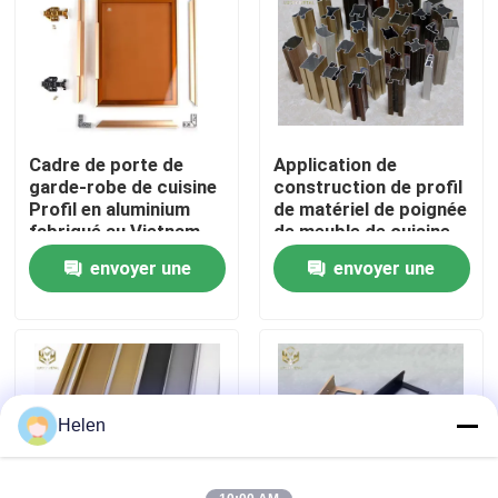
Visite d'usine
Contrôle de la qualité
Cadre de porte de
Application de
garde-robe de cuisine
construction de profil
Contact
Profil en aluminium
de matériel de poignée
fabriqué au Vietnam
de meuble de cuisine
envoyer une
envoyer une
nouvelles
demande
demande
Tous les cas
Demande de soumission
Helen
profils en aluminium pour des fenêtres et des portes