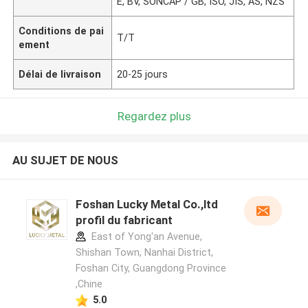
E, BV, SONCAP / GB, ISO, JIS, AS, NZS
Conditions de pai
T/T
ement
Délai de livraison
20-25 jours
Regardez plus
AU SUJET DE NOUS
Foshan Lucky Metal Co.,ltd
profil du fabricant
East of Yong'an Avenue,
Shishan Town, Nanhai District,
Foshan City, Guangdong Province
,Chine
5.0