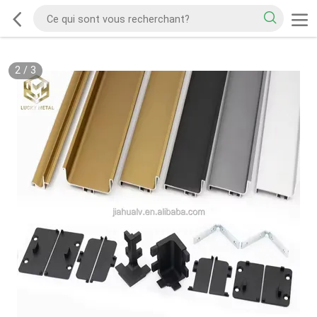
2
/
3