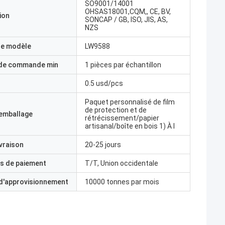
SO9001/14001
OHSAS18001,CQM,, CE, BV,
ion
SONCAP / GB, ISO, JIS, AS,
NZS
e modèle
LW9588
 de commande min
1 pièces par échantillon
0.5 usd/pcs
Paquet personnalisé de film
de protection et de
'emballage
rétrécissement/papier
artisanal/boîte en bois 1) À l
ivraison
20-25 jours
s de paiement
T/T, Union occidentale
 d'approvisionnement
10000 tonnes par mois