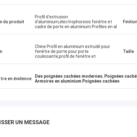
Profil d'extrusion
 du produit
d'aluminium,électrophoresis fenêtre et
Finitio
cadre de porte en aluminium Profiles en al
Chine Profil en aluminium extrudé pour
m
fenêtre de porte pour porte
Taille
coulissante,profil de fenêtre et
Des poignées cachées modernes
,
Poignées cachée
tre en évidence
Armoires en aluminium Poignées cachées
ISSER UN MESSAGE