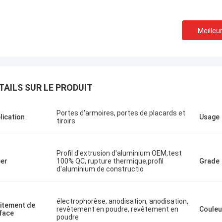
Meilleur
TAILS SUR LE PRODUIT
Portes d'armoires, portes de placards et
lication
Usage
tiroirs
Profil d'extrusion d'aluminium OEM,test
er
100% QC, rupture thermique,profil
Grade
d'aluminium de constructio
électrophorèse, anodisation, anodisation,
itement de
revêtement en poudre, revêtement en
Couleu
face
poudre