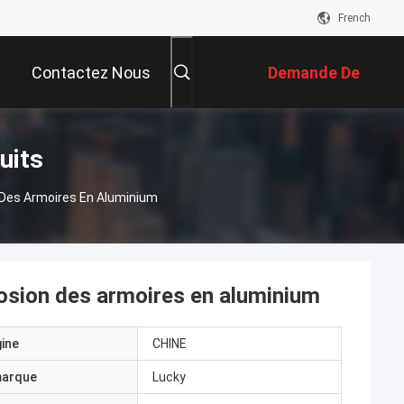
French
Contactez Nous
Demande De
Soumission
uits
 Des Armoires En Aluminium
rosion des armoires en aluminium
gine
CHINE
marque
Lucky