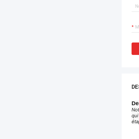
DE
De
Not
qui
éta