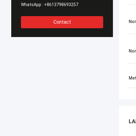
WhatsApp :
+8613798693257
Contact
Nom
No
Met
LA