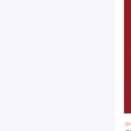
de
et