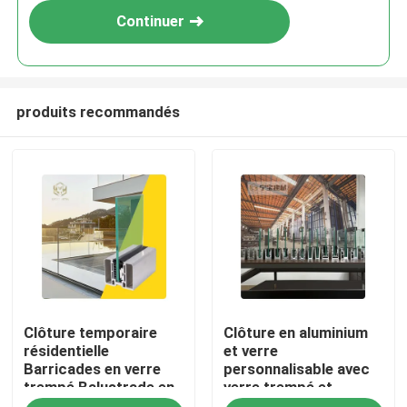
Continuer
produits recommandés
Aperçu
Clôture temporaire
Clôture en aluminium
Produits
résidentielle
et verre
Barricades en verre
personnalisable avec
trempé Balustrade en
verre trempé et
A propos de nous
acier inoxydable
feuilleté pour une