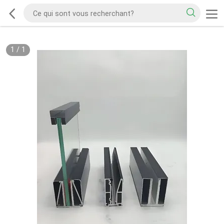
1
/
1