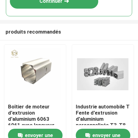
Continuer
produits recommandés
Aperçu
Boîtier de moteur
Industrie automobile T
d'extrusion
Fente d'extrusion
Produits
d'aluminium 6063
d'aluminium
6061 avec longueur
personnalisée T3-T8
personnalisée et
envoyer une
envoyer une
A propos de nous
finition enduite de