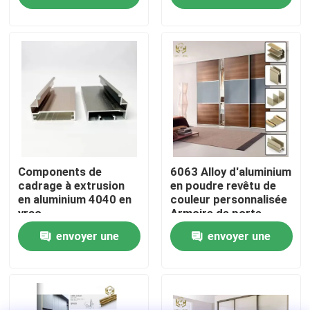
poudre
demande
demande
Visite d'usine
Contrôle de la qualité
Contact
nouvelles
Components de
6063 Alloy d'aluminium
cadrage à extrusion
en poudre revêtu de
en aluminium 4040 en
couleur personnalisée
vrac
Armoire de porte
Tous les cas
cadre profilé en
envoyer une
envoyer une
aluminium
Demande de soumission
demande
demande
profils en aluminium pour des fenêtres et des portes