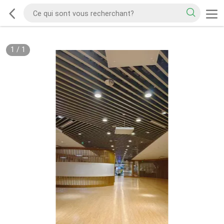
1
/
1