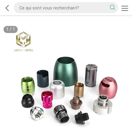
1
/
1