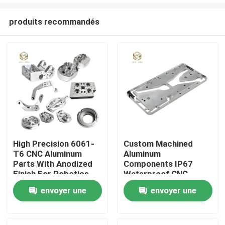
produits recommandés
High Precision 6061-
Custom Machined
T6 CNC Aluminum
Aluminum
Aperçu
Parts With Anodized
Components IP67
Finish For Robotics
Waterproof CNC
Service For
envoyer une
envoyer une
Produits
Automotive
demande
demande
A propos de nous