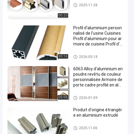
profils en aluminium d'extrusi
2025-11-28
on
00:23
Profil d'aluminium person
nalisé de l'usine Cuisines
Profil d'aluminium pour ar
moire de cuisine Profil d'al
uminium extrusion
Cadre de porte d'armoire en al
00:16
2026-05-18
uminium
6063 Alloy d'aluminium en
poudre revêtu de couleur
personnalisée Armoire de
porte cadre profilé en alu
minium
profils en aluminium d'extrusi
00:06
2026-01-09
on
Produit d'origine étrangèr
e en aluminium extrudé
profils en aluminium d'extrusi
2025-11-06
on