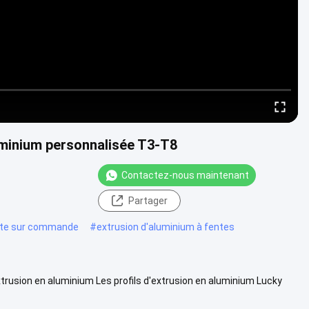
luminium personnalisée T3-T8
Contactez-nous maintenant
Partager
aite sur commande
#
extrusion d'aluminium à fentes
extrusion en aluminium Les profils d'extrusion en aluminium Lucky
s d...
Voir plus