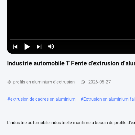
Industrie automobile T Fente d'extrusion d'a
profils en aluminium d'extrusion
2026-05-27
#
extrusion de cadres en aluminium
#
Extrusion en aluminium f
L'industrie automobile industrielle maritime a besoin de profils d'
Metal sont spécialement conçus pour répondre auxmarineLes profil