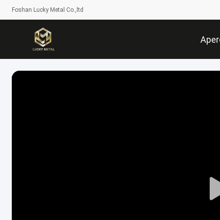
Foshan Lucky Metal Co.,ltd
Aper