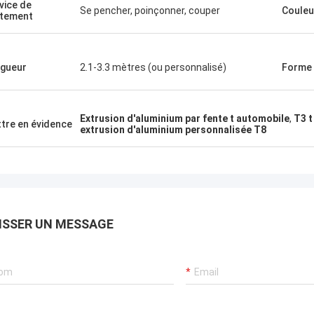
vice de
Se pencher, poinçonner, couper
Couleu
itement
gueur
2.1-3.3 mètres (ou personnalisé)
Forme
Extrusion d'aluminium par fente t automobile
,
T3 t
tre en évidence
extrusion d'aluminium personnalisée T8
ISSER UN MESSAGE