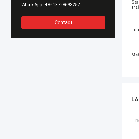
Ser
WhatsApp :
+8613798693257
tra
Contact
Lon
Met
LA