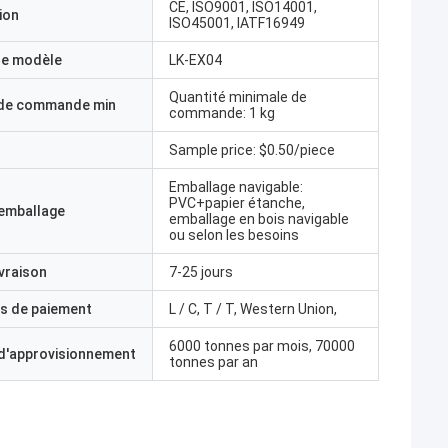
CE, ISO9001, ISO14001,
ion
ISO45001, IATF16949
e modèle
LK-EX04
Quantité minimale de
 de commande min
commande: 1 kg
Sample price: $0.50/piece
Emballage navigable:
PVC+papier étanche,
'emballage
emballage en bois navigable
ou selon les besoins
ivraison
7-25 jours
s de paiement
L / C, T / T, Western Union,
6000 tonnes par mois, 70000
 d'approvisionnement
tonnes par an