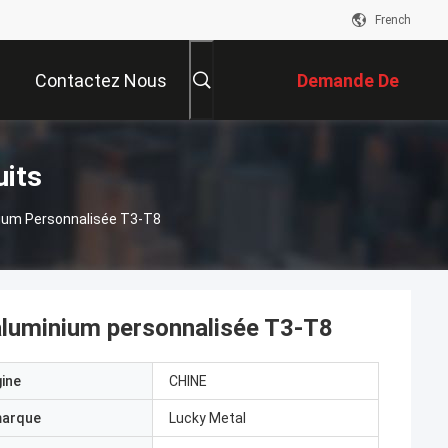
French
Contactez Nous
Demande De
Soumission
uits
nium Personnalisée T3-T8
'aluminium personnalisée T3-T8
gine
CHINE
marque
Lucky Metal