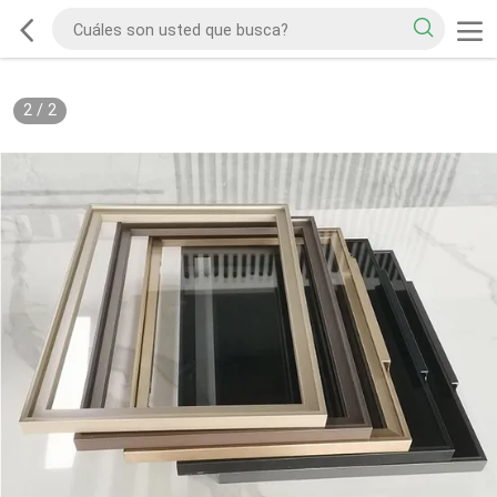
2
/
2