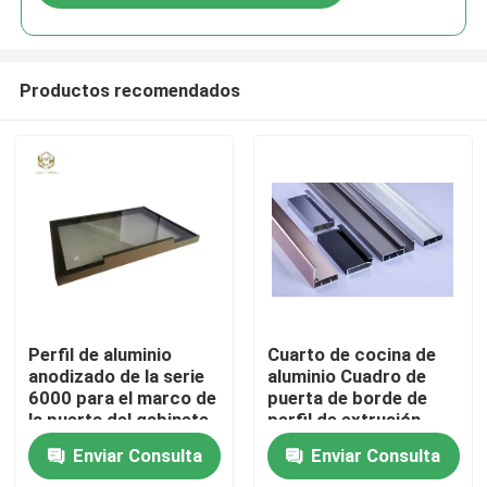
Productos recomendados
Inicio
Perfil de aluminio
Cuarto de cocina de
anodizado de la serie
aluminio Cuadro de
6000 para el marco de
puerta de borde de
Productos
la puerta del gabinete
perfil de extrusión
de cocina de longitud
Anodizado con
Enviar Consulta
Enviar Consulta
personalizada
champán
Sobre nosotros