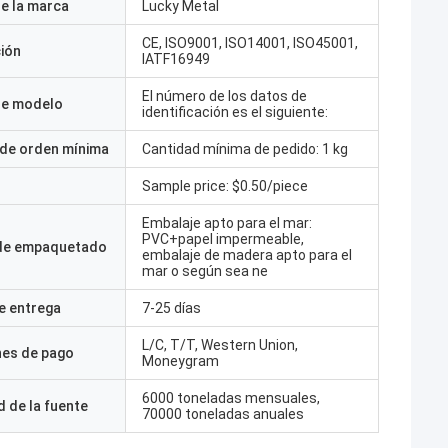
e la marca
Lucky Metal
CE, ISO9001, ISO14001, ISO45001,
ción
IATF16949
El número de los datos de
e modelo
identificación es el siguiente:
 de orden mínima
Cantidad mínima de pedido: 1 kg
Sample price: $0.50/piece
Embalaje apto para el mar:
PVC+papel impermeable,
 de empaquetado
embalaje de madera apto para el
mar o según sea ne
e entrega
7-25 días
L/C, T/T, Western Union,
nes de pago
Moneygram
6000 toneladas mensuales,
 de la fuente
70000 toneladas anuales