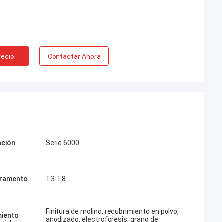
recio
Contactar Ahora
ación
Serie 6000
ramento
T3-T8
Finitura de molino, recubrimiento en polvo,
iento
anodizado, electroforesis, grano de