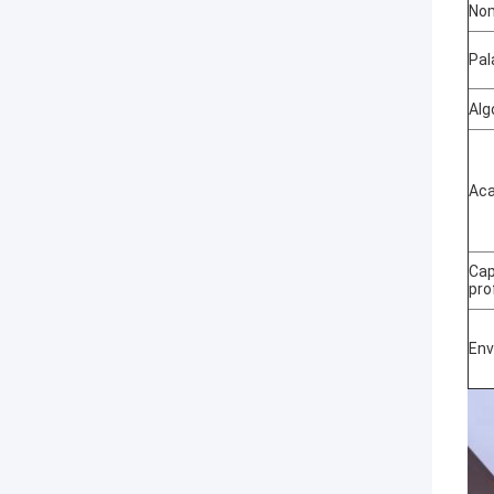
Nom
Pal
Alg
Aca
Cap
pro
En