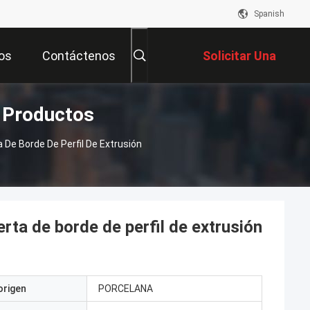
Spanish
os
Contáctenos
Solicitar Una
o Productos
Cotización
 De Borde De Perfil De Extrusión
rta de borde de perfil de extrusión
origen
PORCELANA