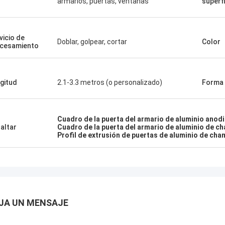
armarios, puertas, ventanas
superfi
vicio de
Doblar, golpear, cortar
Color
cesamiento
gitud
2.1-3.3 metros (o personalizado)
Forma
Cuadro de la puerta del armario de aluminio ano
altar
Cuadro de la puerta del armario de aluminio de c
Profil de extrusión de puertas de aluminio de ch
JA UN MENSAJE