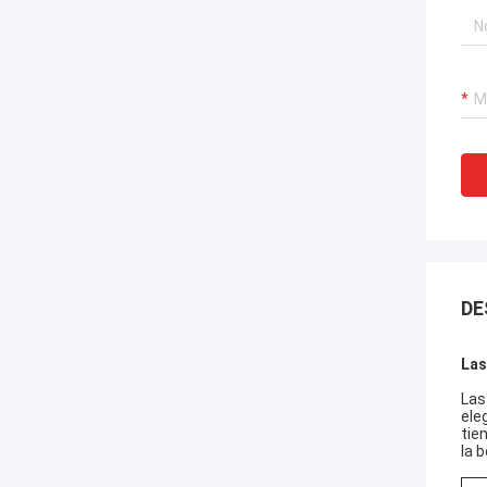
DE
Las
Las
ele
tie
la 