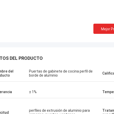
Mejor P
TOS DEL PRODUCTO
bre del
Puertas de gabinete de cocina perfil de
Calific
ducto
borde de aluminio
erancia
± 1%
Tempe
perfiles de extrusión de aluminio para
Tratam
icitud