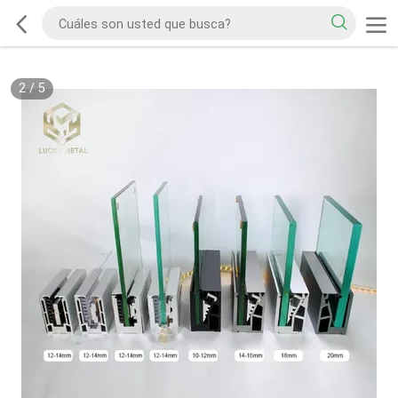
2
/
5