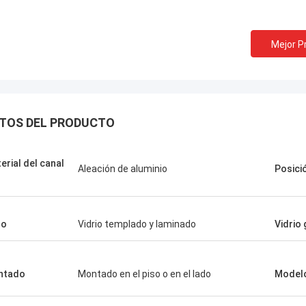
Mejor P
TOS DEL PRODUCTO
erial del canal
Aleación de aluminio
Posici
so
Vidrio templado y laminado
Vidrio
ntado
Montado en el piso o en el lado
Model