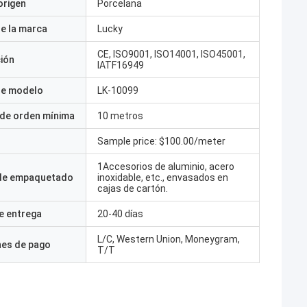
origen
Porcelana
e la marca
Lucky
CE, ISO9001, ISO14001, ISO45001,
ción
IATF16949
e modelo
LK-10099
 de orden mínima
10 metros
Sample price: $100.00/meter
1Accesorios de aluminio, acero
 de empaquetado
inoxidable, etc., envasados en
cajas de cartón.
e entrega
20-40 días
L/C, Western Union, Moneygram,
nes de pago
T/T