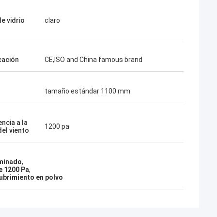
e vidrio
claro
cación
CE,ISO and China famous brand
tamaño estándar 1100 mm
ncia a la
1200 pa
del viento
aminado
,
de 1200 Pa
,
cubrimiento en polvo