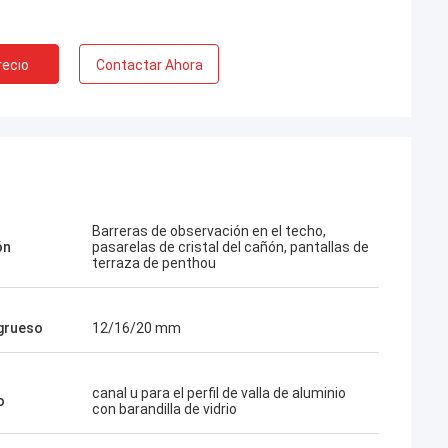
recio
Contactar Ahora
Barreras de observación en el techo,
ón
pasarelas de cristal del cañón, pantallas de
terraza de penthou
 grueso
12/16/20 mm
canal u para el perfil de valla de aluminio
o
con barandilla de vidrio