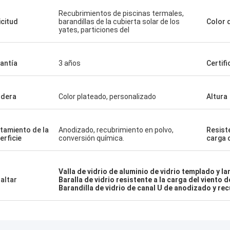
Recubrimientos de piscinas termales,
icitud
barandillas de la cubierta solar de los
Color d
yates, particiones del
antía
3 años
Certifi
dera
Color plateado, personalizado
Altura
tamiento de la
Anodizado, recubrimiento en polvo,
Resiste
erficie
conversión química.
carga 
Valla de vidrio de aluminio de vidrio templado y l
altar
Baralla de vidrio resistente a la carga del viento 
Barandilla de vidrio de canal U de anodizado y re