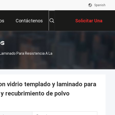
Spanish
os
Contáctenos
Solicitar Una
os
Cotización
Y Laminado Para Resistencia A La
con vidrio templado y laminado para
 y recubrimiento de polvo