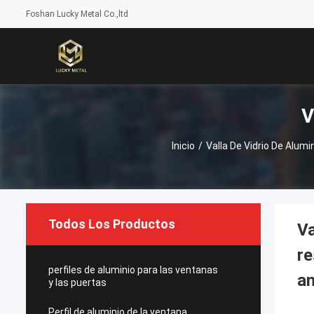
Foshan Lucky Metal Co.,ltd
V
Inicio
/
Valla De Vidrio De Alumi
Todos Los Productos
Va
re
perfiles de aluminio para las ventanas
an
y las puertas
Perfil de aluminio de la ventana