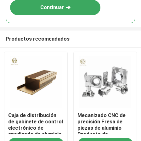
Continuar
Productos recomendados
Inicio
Caja de distribución
Mecanizado CNC de
Productos
de gabinete de control
precisión Fresa de
electrónico de
piezas de aluminio
anodizado de aluminio
Producto de
Sobre nosotros
mecanizado para