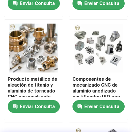
Enviar Consulta
Enviar Consulta
dispositivos ópticos
Visita a la fábrica
Control de Calidad
Contacto
noticias
Producto metálico de
Componentes de
aleación de titanio y
mecanizado CNC de
aluminio de torneado
aluminio anodizado
Todos los casos
CNC personalizado
certificados ISO con
OEM Productos de
tamaños
Enviar Consulta
Enviar Consulta
mecanizado de
personalizados para
Solicitar una cotización
metales de precisión
aplicaciones de
precisión
perfiles de aluminio para las ventanas y las puertas