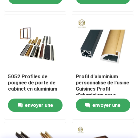
demande
demande
Visite d'usine
Contrôle de la qualité
Contact
nouvelles
5052 Profiles de
Profil d'aluminium
poignée de porte de
personnalisé de l'usine
cabinet en aluminium
Cuisines Profil
d'aluminium pour
Tous les cas
armoire de cuisine
envoyer une
envoyer une
Profil d'aluminium
extrusion
Demande de soumission
demande
demande
profils en aluminium pour des fenêtres et des portes