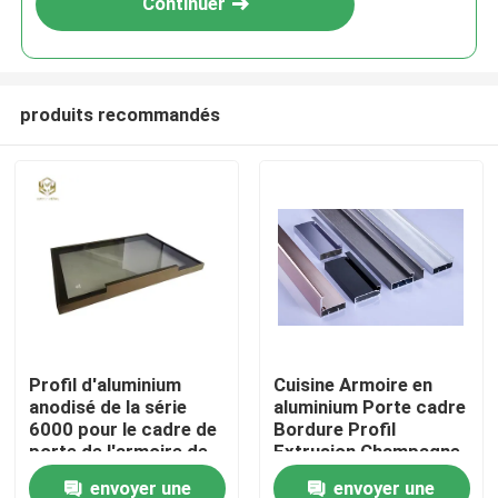
Continuer
produits recommandés
Aperçu
Profil d'aluminium
Cuisine Armoire en
anodisé de la série
aluminium Porte cadre
Produits
6000 pour le cadre de
Bordure Profil
porte de l'armoire de
Extrusion Champagne
cuisine personnalisée
Anodisation
envoyer une
envoyer une
A propos de nous