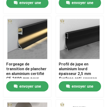
envoyer une
envoyer une
demande
demande
Visite d'usine
Contrôle de la qualité
Contact
nouvelles
Forgeage de
Profil de jupe en
transition de plancher
aluminium lourd
en aluminium certifié
épaisseur 2,5 mm
Tous les cas
CE 2400 mm pour
Surface anti-rayures
rénovation de bureaux
envoyer une
envoyer une
Demande de soumission
demande
demande
profils en aluminium pour des fenêtres et des portes