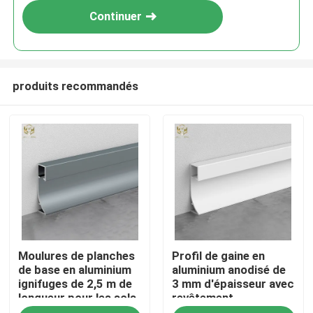
Continuer
produits recommandés
Aperçu
Moulures de planches
Profil de gaine en
Produits
de base en aluminium
aluminium anodisé de
ignifuges de 2,5 m de
3 mm d'épaisseur avec
longueur pour les sols
revêtement
A propos de nous
commerciaux
anticorrosion