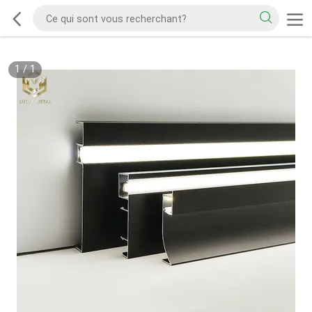
1
/
1