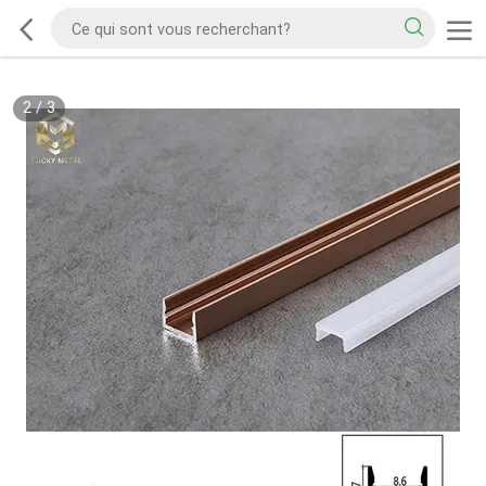
2
/
3