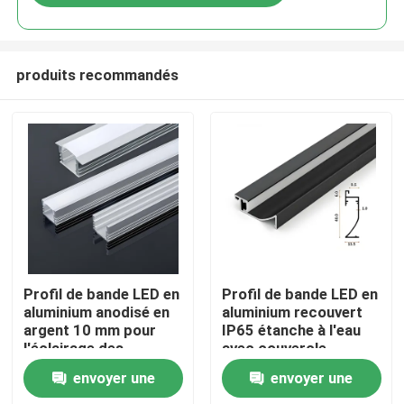
produits recommandés
Aperçu
Profil de bande LED en
Profil de bande LED en
aluminium anodisé en
aluminium recouvert
argent 10 mm pour
IP65 étanche à l'eau
Produits
l'éclairage des
avec couvercle
armoires
diffuseur
envoyer une
envoyer une
A propos de nous