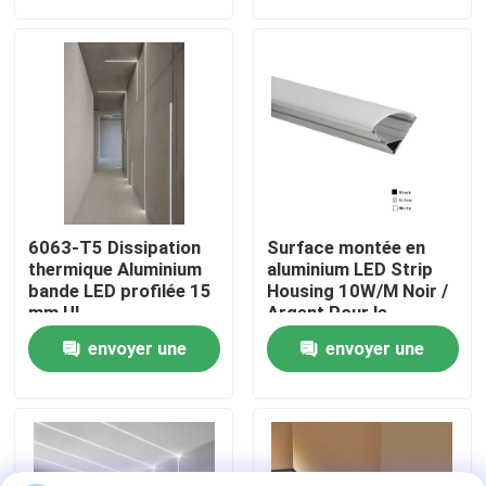
demande
demande
Visite d'usine
Contrôle de la qualité
Contact
6063-T5 Dissipation
Surface montée en
nouvelles
thermique Aluminium
aluminium LED Strip
bande LED profilée 15
Housing 10W/M Noir /
mm UL
Argent Pour le
commerce
Tous les cas
envoyer une
envoyer une
demande
demande
Demande de soumission
profils en aluminium pour des fenêtres et des portes